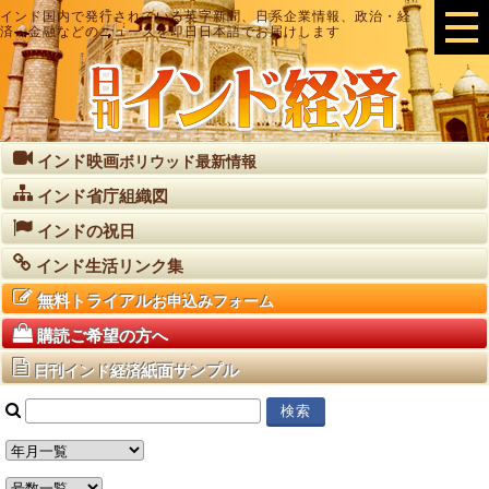
インド国内で発行されている英字新聞、日系企業情報、政治・経
済・金融などのニュースを即日日本語でお届けします
インド映画
ボリウッド最新情報
インド省庁組織図
インドの祝日
インド生活リンク集
無料トライアル
お申込みフォーム
購読ご希望の方へ
紙面サンプル
日刊インド経済