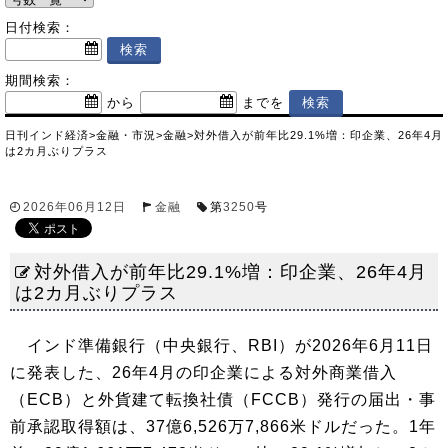
日付検索：
期間検索：
から
までを
日刊インド経済
>
金融・市況
>
金融
>
対外借入が前年比29.1%増：印企業、26年4月
は2カ月ぶりプラス
2026年06月12日
金融
第
3250
号
対外借入が前年比29.1%増：印企業、26年4月
は2カ月ぶりプラス
インド準備銀行（中央銀行、RBI）が2026年6月11日
に発表した、26年4月の印企業による対外商業借入
（ECB）と外貨建て転換社債（FCCB）発行の届出・事
前承認取得額は、37億6,526万7,866米ドルだった。1年