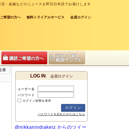
経済・金融などのニュースを即日日本語でお届けします
ご希望の方へ
無料トライアルサービス
会員ログイン
日刊インド経済
購読ご希望の方へ
紙面サンプル
企業
LOG IN
会員ログイン
ユーザー名
パスワード
ログイン状態を保存
パスワードを忘れたかたはこちら
@nikkanindiakeiz からのツイー