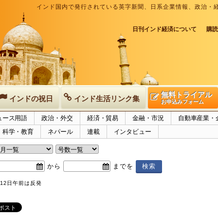
インド国内で発行されている英字新聞、日系企業情報、政治・
日刊インド経済について
購読
無料トライアル
インドの祝日
インド生活リンク集
お申込みフォーム
ュース用語
政治・外交
経済・貿易
金融・市況
自動車産業・
科学・教育
ネパール
連載
インタビュー
から
までを
12日午前は反発