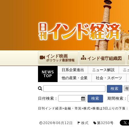
インド映画
インド省庁組織図
ボリウッド最新情報
日系企業進出
ニュース解説
ニ
NEWS
TOP
他の産業・企業
社会・スポーツ
日付検索：
期間検索：
日刊インド経済
>
金融・市況
>
株式
>
株価は3日ぶりの下落：
2026年06月12日
株式
第
3250
号