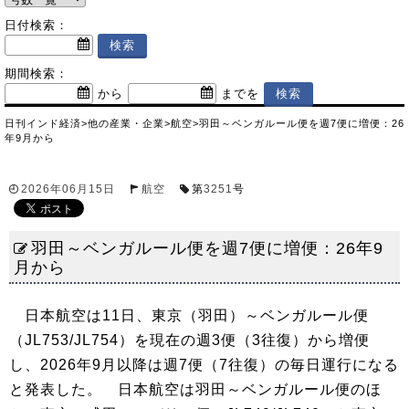
日付検索：
期間検索：
から
までを
日刊インド経済
>
他の産業・企業
>
航空
>
羽田～ベンガルール便を週7便に増便：26
年9月から
2026年06月15日
航空
第
3251
号
羽田～ベンガルール便を週7便に増便：26年9
月から
日本航空は11日、東京（羽田）～ベンガルール便
（JL753/JL754）を現在の週3便（3往復）から増便
し、2026年9月以降は週7便（7往復）の毎日運行になる
と発表した。 日本航空は羽田～ベンガルール便のほ