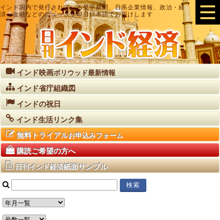
インド国内で発行されている英字新聞、日系企業情報、政治・経
済・金融などのニュースを即日日本語でお届けします
インド映画
ボリウッド最新情報
インド省庁組織図
インドの祝日
インド生活リンク集
無料トライアル
お申込みフォーム
購読ご希望の方へ
紙面サンプル
日刊インド経済