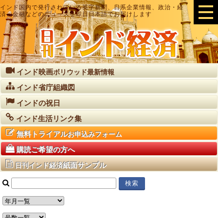
インド国内で発行されている英字新聞、日系企業情報、政治・経
済・金融などのニュースを即日日本語でお届けします
インド映画
ボリウッド最新情報
インド省庁組織図
インドの祝日
インド生活リンク集
無料トライアル
お申込みフォーム
購読ご希望の方へ
紙面サンプル
日刊インド経済