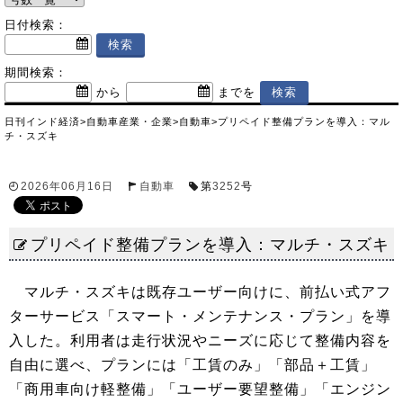
日付検索：
期間検索：
から
までを
日刊インド経済
>
自動車産業・企業
>
自動車
>
プリペイド整備プランを導入：マル
チ・スズキ
2026年06月16日
自動車
第
3252
号
プリペイド整備プランを導入：マルチ・スズキ
マルチ・スズキは既存ユーザー向けに、前払い式アフ
ターサービス「スマート・メンテナンス・プラン」を導
入した。利用者は走行状況やニーズに応じて整備内容を
自由に選べ、プランには「工賃のみ」「部品＋工賃」
「商用車向け軽整備」「ユーザー要望整備」「エンジン