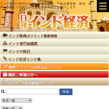
インド国内で発行されている英字新聞、日系企業情報、政治・経
済・金融などのニュースを即日日本語でお届けします
インド映画
ボリウッド最新情報
インド省庁組織図
インドの祝日
インド生活リンク集
無料トライアル
お申込みフォーム
購読ご希望の方へ
紙面サンプル
日刊インド経済