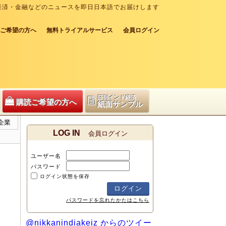
経済・金融などのニュースを即日日本語でお届けします
ご希望の方へ
無料トライアルサービス
会員ログイン
日刊インド経済
購読ご希望の方へ
紙面サンプル
企業
LOG IN
会員ログイン
ユーザー名
パスワード
ログイン状態を保存
パスワードを忘れたかたはこちら
@nikkanindiakeiz からのツイー