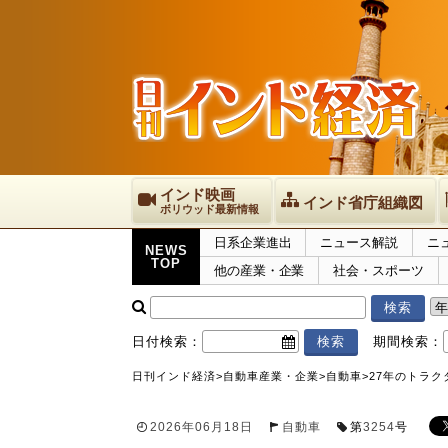
インド映画
インド省庁組織図
ボリウッド最新情報
日系企業進出
ニュース解説
ニ
NEWS
TOP
他の産業・企業
社会・スポーツ
日付検索：
期間検索：
日刊インド経済
>
自動車産業・企業
>
自動車
>
27年のトラク
2026年06月18日
自動車
第
3254
号