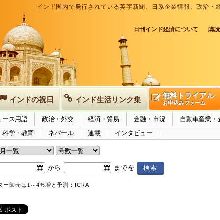
インド国内で発行されている英字新聞、日系企業情報、政治・
日刊インド経済について
購読
無料トライアル
インドの祝日
インド生活リンク集
お申込みフォーム
ュース用語
政治・外交
経済・貿易
金融・市況
自動車産業・
科学・教育
ネパール
連載
インタビュー
から
までを
ター卸売は1～4%増と予測：ICRA