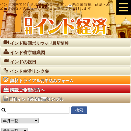
インド国内で発行されている英字新聞、日系企業情報、政治・経
済・金融などのニュースを即日日本語でお届けします
インド映画
ボリウッド最新情報
インド省庁組織図
インドの祝日
インド生活リンク集
無料トライアル
お申込みフォーム
購読ご希望の方へ
紙面サンプル
日刊インド経済