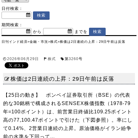
日付検索：
期間検索：
から
までを
日刊インド経済
>
金融・市況
>
株式
>
株価は2日連続の上昇：29日午前は反落
2026年06月29日
株式
第
3260
号
株価は2日連続の上昇：29日午前は反落
【25日の動き】 ボンベイ証券取引所（BSE）の代表
的な30銘柄で構成されるSENSEX株価指数（1978-79
年=100ポイント）は、前営業日終値比109.25ポイント
高の77,100.47ポイントで引けた（下図参照）。率にし
て0.14%、2営業日連続の上昇。原油価格がイラン紛争
前の水準を下回って...