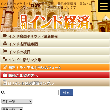
インド国内で発行されている英字新聞、日系企業情報、政治・経
済・金融などのニュースを即日日本語でお届けします
インド映画
ボリウッド最新情報
インド省庁組織図
インドの祝日
インド生活リンク集
無料トライアル
お申込みフォーム
購読ご希望の方へ
紙面サンプル
日刊インド経済