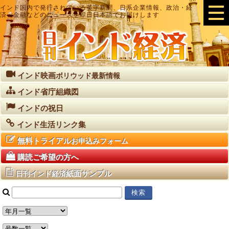
インド国内で発行されている英字新聞、日系企業情報、政治・経
済・金融などのニュースを即日日本語でお届けします
インド映画
ボリウッド最新情報
インド省庁組織図
インドの祝日
インド生活リンク集
無料トライアル
お申込みフォーム
購読ご希望の方へ
紙面サンプル
日刊インド経済