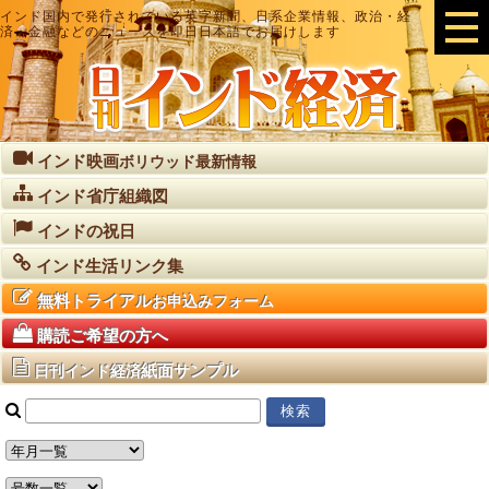
インド国内で発行されている英字新聞、日系企業情報、政治・経
済・金融などのニュースを即日日本語でお届けします
インド映画
ボリウッド最新情報
インド省庁組織図
インドの祝日
インド生活リンク集
無料トライアル
お申込みフォーム
購読ご希望の方へ
紙面サンプル
日刊インド経済