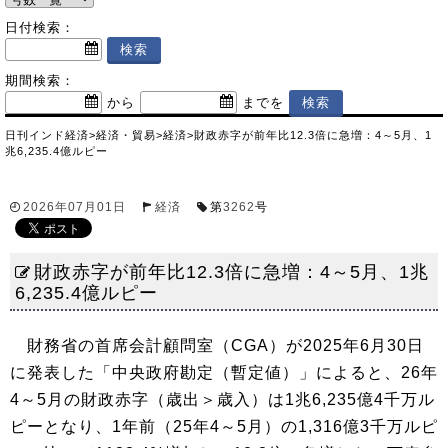
日付検索：
期間検索：
から
までを
日刊インド経済
>
経済・貿易
>
経済
>
財政赤字が前年比12.3倍に急増：4～5月、1
兆6,235.4億ルピー
2026年07月01日
経済
第
3262
号
財政赤字が前年比12.3倍に急増：4～5月、1兆
6,235.4億ルピー
財務省の首席会計顧問室（CGA）が2025年6月30日
に発表した「中央政府勘定（暫定値）」によると、26年
4～5月の財政赤字（歳出＞歳入）は1兆6,235億4千万ル
ピーとなり、1年前（25年4～5月）の1,316億3千万ルピ