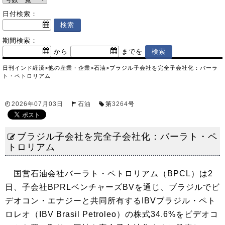
日付検索：
期間検索：
から
までを
日刊インド経済
>
他の産業・企業
>
石油
>
ブラジル子会社を完全子会社化：バーラ
ト・ペトロリアム
2026年07月03日
石油
第
3264
号
ブラジル子会社を完全子会社化：バーラト・ペ
トロリアム
国営石油会社バーラト・ペトロリアム（BPCL）は2
日、子会社BPRLベンチャーズBVを通じ、ブラジルでビ
デオコン・エナジーと共同所有するIBVブラジル・ペト
ロレオ（IBV Brasil Petroleo）の株式34.6%をビデオコ