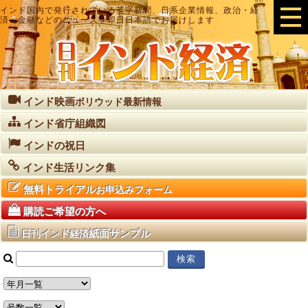
インド国内で発行されている英字新聞、日系企業情報、政治・経
済・金融などのニュースを即日日本語でお届けします
インド映画
ボリウッド最新情報
インド省庁組織図
インドの祝日
インド生活リンク集
無料トライアル
お申込みフォーム
購読ご希望の方へ
紙面サンプル
日刊インド経済