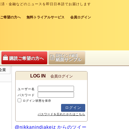
経済・金融などのニュースを即日日本語でお届けします
ご希望の方へ
無料トライアルサービス
会員ログイン
日刊インド経済
購読ご希望の方へ
紙面サンプル
企業
LOG IN
会員ログイン
ユーザー名
パスワード
ログイン状態を保存
パスワードを忘れたかたはこちら
@nikkanindiakeiz からのツイー