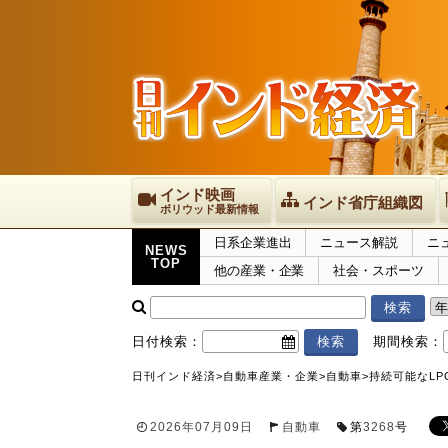
インド映画
インド省庁組織図
ボリウッド最新情報
日系企業進出
ニュース解説
ニ
NEWS
TOP
他の産業・企業
社会・スポーツ
日付検索：
期間検索：
日刊インド経済
>
自動車産業・企業
>
自動車
>
持続可能なLP
2026年07月09日
自動車
第
3268
号