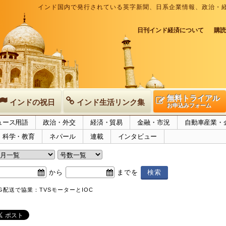
インド国内で発行されている英字新聞、日系企業情報、政治・
日刊インド経済について
購読
無料トライアル
インドの祝日
インド生活リンク集
お申込みフォーム
ュース用語
政治・外交
経済・貿易
金融・市況
自動車産業・
科学・教育
ネパール
連載
インタビュー
から
までを
G配送で協業：TVSモーターとIOC