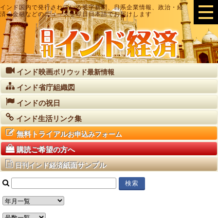
インド国内で発行されている英字新聞、日系企業情報、政治・経
済・金融などのニュースを即日日本語でお届けします
インド映画
ボリウッド最新情報
インド省庁組織図
インドの祝日
インド生活リンク集
無料トライアル
お申込みフォーム
購読ご希望の方へ
紙面サンプル
日刊インド経済