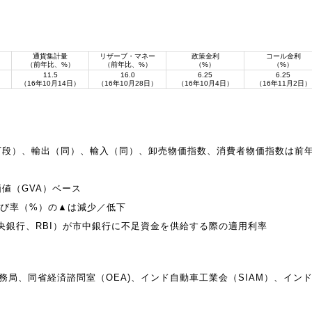
通貨集計量
リザーブ・マネー
政策金利
コール金利
（前年比、%）
（前年比、%）
（%）
（%）
11.5
16.0
6.25
6.25
）
（16年10月14日）
（16年10月28日）
（16年10月4日）
（16年11月2日）
下段）、輸出（同）、輸入（同）、卸売物価指数、消費者物価指数は前
値（GVA）ベース
伸び率（%）の▲は減少／低下
央銀行、RBI）が市中銀行に不足資金を供給する際の適用利率
務局、同省経済諮問室（OEA)、インド自動車工業会（SIAM）、イン