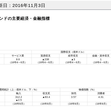
：2016年11月3日
ンドの主要経済・金融指標
国際収支（億米ドル）
サービス業
貿易収支
経常収支
金融・資本収支
9.6
▲238
▲3
1
（16年4～6月）
（16年4～6月）
（16年4～6月）
（16年4～6月）
通関統計（上：億米ドル、下：%）
物価指数（%）
輸入
収支尻
卸売
消費者
312.2
▲83.4
3.57
4.31
▲2.5
（16年9月）
（16年9月）
（16年9月）
（16年9月）