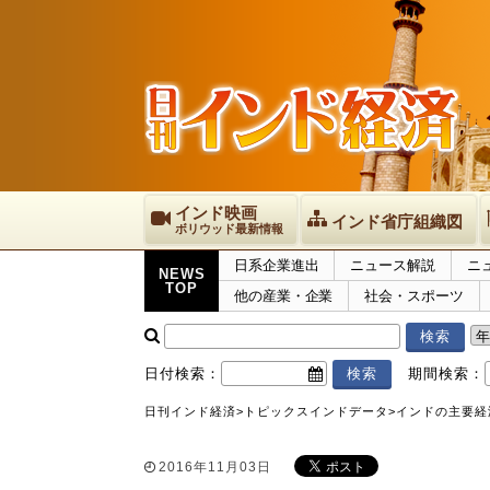
インド映画
インド省庁組織図
ボリウッド最新情報
日系企業進出
ニュース解説
ニ
NEWS
TOP
他の産業・企業
社会・スポーツ
日付検索：
期間検索：
日刊インド経済
>
トピックス
インドデータ
>
インドの主要経済
2016年11月03日