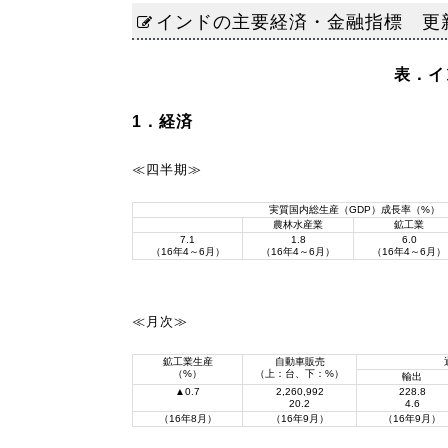
インドの主要経済・金融指標 更新日
表．イ
1．経済
≪四半期≫
実質国内総生産（GDP）成長率（%）
農林水産業
鉱工業
7.1
1.8
6.0
（16年4～6月）
（16年4～6月）
（16年4～6月）
≪月次≫
鉱工業生産
自動車販売
（%）
（上：台、下：%）
輸出
▲0.7
2,260,992
228.8
20.2
4.6
（16年8月）
（16年9月）
（16年9月）