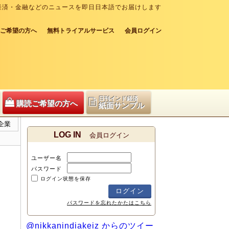
経済・金融などのニュースを即日日本語でお届けします
ご希望の方へ
無料トライアルサービス
会員ログイン
日刊インド経済
購読ご希望の方へ
紙面サンプル
企業
LOG IN
会員ログイン
ユーザー名
パスワード
ログイン状態を保存
パスワードを忘れたかたはこちら
@nikkanindiakeiz からのツイー