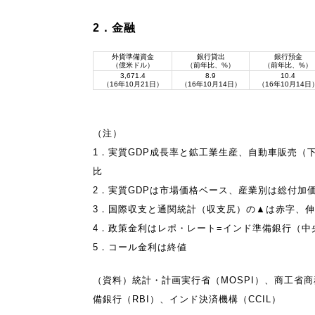
2．金融
外貨準備資金
銀行貸出
銀行預金
（億米ドル）
（前年比、%）
（前年比、%）
3,671.4
8.9
10.4
（16年10月21日）
（16年10月14日）
（16年10月14日
（注）
1．実質GDP成長率と鉱工業生産、自動車販売（
比
2．実質GDPは市場価格ベース、産業別は総付加価
3．国際収支と通関統計（収支尻）の▲は赤字、
4．政策金利はレポ・レート=インド準備銀行（中
5．コール金利は終値
（資料）統計・計画実行省（MOSPI）、商工省商
備銀行（RBI）、インド決済機構（CCIL）