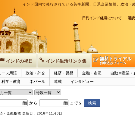
インド国内で発行されている英字新聞、日系企業情報、政治・
日刊インド経済について
購読
無料トライアル
インドの祝日
インド生活リンク集
お申込みフォーム
ュース用語
政治・外交
経済・貿易
金融・市況
自動車産業・
科学・教育
ネパール
連載
インタビュー
から
までを
・金融指標 更新日：2016年11月3日