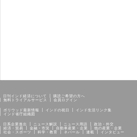
サイトマップ
個人情報保護方針
日刊インド経済について
購読ご希望の方へ
無料トライアルサービス
会員ログイン
ボリウッド最新情報
インドの祝日
インド生活リンク集
インド省庁組織図
日系企業進出
ニュース解説
ニュース用語
政治・外交
経済・貿易
金融・市況
自動車産業・企業
他の産業・企業
社会・スポーツ
科学・教育
ネパール
連載
インタビュー