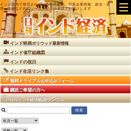
インド国内で発行されている英字新聞、日系企業情報、政治・経
済・金融などのニュースを即日日本語でお届けします
インド映画
ボリウッド最新情報
インド省庁組織図
インドの祝日
インド生活リンク集
無料トライアル
お申込みフォーム
購読ご希望の方へ
紙面サンプル
日刊インド経済