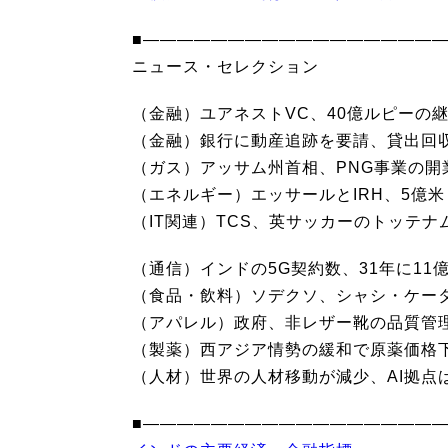
■―――――――――――――――――
ニュース・セレクション
（金融）ユアネストVC、40億ルピーの
（金融）銀行に動産追跡を要請、貸出回
（ガス）アッサム州首相、PNG事業の開
（エネルギー）エッサールとIRH、5億
（IT関連）TCS、英サッカーのトッテ
（通信）インドの5G契約数、31年に11
（食品・飲料）ソデクソ、シャシ・ケー
（アパレル）政府、非レザー靴の品質管理
（製薬）西アジア情勢の緩和で原薬価格
（人材）世界の人材移動が減少、AI拠点
■―――――――――――――――――