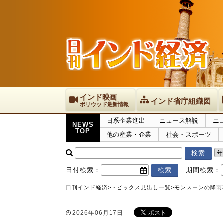
インド映画
インド省庁組織図
ボリウッド最新情報
日系企業進出
ニュース解説
ニ
NEWS
TOP
他の産業・企業
社会・スポーツ
日付検索：
期間検索：
日刊インド経済
>
トピックス
見出し一覧
>
モンスーンの降雨
2026年06月17日