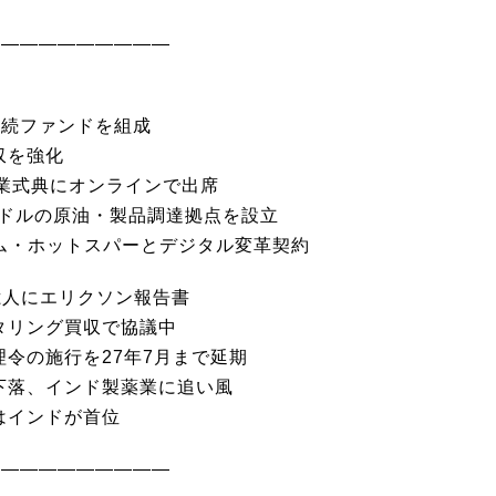
――――――――――
継続ファンドを組成
収を強化
業式典にオンラインで出席
米ドルの原油・製品調達拠点を設立
ナム・ホットスパーとデジタル変革契約
億人にエリクソン報告書
タリング買収で協議中
令の施行を27年7月まで延期
下落、インド製薬業に追い風
はインドが首位
――――――――――