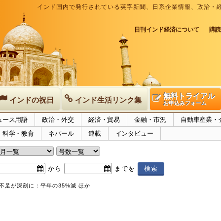
インド国内で発行されている英字新聞、日系企業情報、政治・
日刊インド経済について
購読
無料トライアル
インドの祝日
インド生活リンク集
お申込みフォーム
ュース用語
政治・外交
経済・貿易
金融・市況
自動車産業・
科学・教育
ネパール
連載
インタビュー
から
までを
不足が深刻に：平年の35%減 ほか