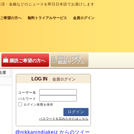
経済・金融などのニュースを即日日本語でお届けします
ご希望の方へ
無料トライアルサービス
会員ログイン
日刊インド経済
購読ご希望の方へ
紙面サンプル
企業
LOG IN
会員ログイン
ユーザー名
パスワード
ログイン状態を保存
パスワードを忘れたかたはこちら
@nikkanindiakeiz からのツイー