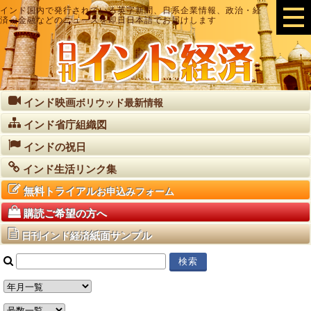
インド国内で発行されている英字新聞、日系企業情報、政治・経
済・金融などのニュースを即日日本語でお届けします
インド映画
ボリウッド最新情報
インド省庁組織図
インドの祝日
インド生活リンク集
無料トライアル
お申込みフォーム
購読ご希望の方へ
紙面サンプル
日刊インド経済