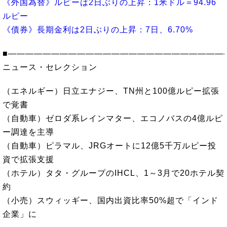
《外国為替》ルピーは2日ぶりの上昇：1米ドル＝94.96
ルピー
《債券》長期金利は2日ぶりの上昇：7日、6.70%
■―――――――――――――――――――――――――
ニュース・セレクション
（エネルギー）日立エナジー、TN州と100億ルピー拡張
で覚書
（自動車）ゼロダ系レインマター、エコノバスの4億ルピ
ー調達を主導
（自動車）ピラマル、JRGオートに12億5千万ルピー投
資で拡張支援
（ホテル）タタ・グループのIHCL、1～3月で20ホテル契
約
（小売）スウィッギー、国内出資比率50%超で「インド
企業」に