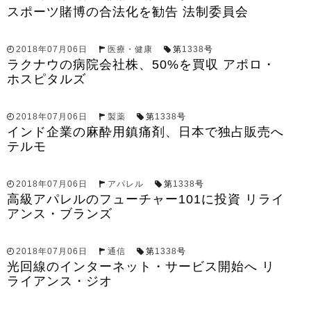
スポーツ賭博の合法化を勧告 法制委員会
2018年07月06日
医療・健康
第
1338
号
ラクナウの病院会社株、50%を買収 アポロ・
ホスピタルズ
2018年07月06日
製薬
第
1338
号
インド企業の麻酔用鎮痛剤、日本で独占販売へ
テルモ
2018年07月06日
アパレル
第
1338
号
高級アパレルのフューチャー101に投資 リライ
アンス・ブランズ
2018年07月06日
通信
第
1338
号
光回線のインターネット・サービス開始へ リ
ライアンス・ジオ