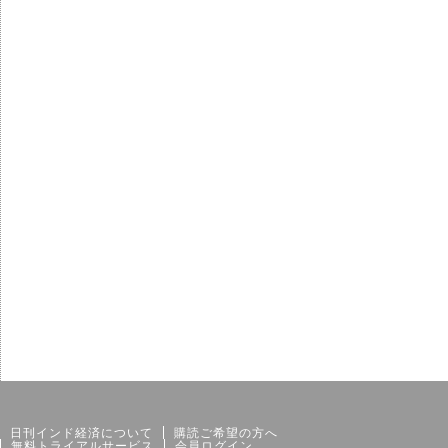
サイトマップ
個人情報保護方針
日刊インド経済について
購読ご希望の方へ
無料トライアルサービス
会員ログイン