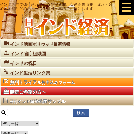
インド国内で発行されている英字新聞、日系企業情報、政治・経
済・金融などのニュースを即日日本語でお届けします
インド映画
ボリウッド最新情報
インド省庁組織図
インドの祝日
インド生活リンク集
無料トライアル
お申込みフォーム
購読ご希望の方へ
紙面サンプル
日刊インド経済