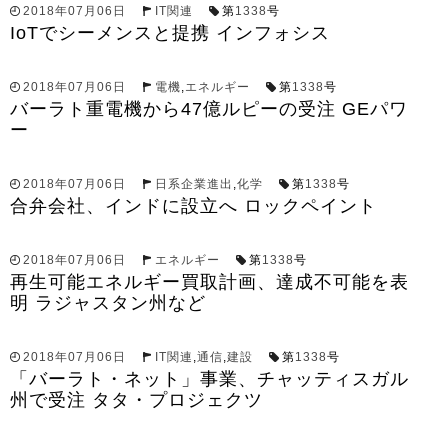
2018年07月06日
IT関連
第
1338
号
IoTでシーメンスと提携 インフォシス
2018年07月06日
電機
,
エネルギー
第
1338
号
バーラト重電機から47億ルピーの受注 GEパワ
ー
2018年07月06日
日系企業進出
,
化学
第
1338
号
合弁会社、インドに設立へ ロックペイント
2018年07月06日
エネルギー
第
1338
号
再生可能エネルギー買取計画、達成不可能を表
明 ラジャスタン州など
2018年07月06日
IT関連
,
通信
,
建設
第
1338
号
「バーラト・ネット」事業、チャッティスガル
州で受注 タタ・プロジェクツ