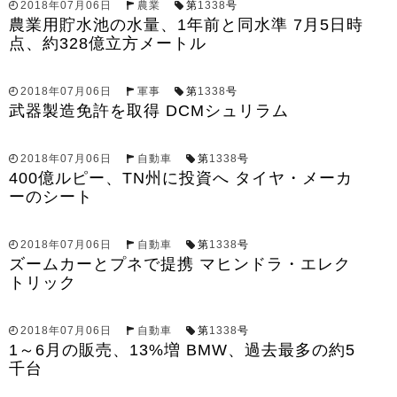
2018年07月06日
農業
第
1338
号
農業用貯水池の水量、1年前と同水準 7月5日時
点、約328億立方メートル
2018年07月06日
軍事
第
1338
号
武器製造免許を取得 DCMシュリラム
2018年07月06日
自動車
第
1338
号
400億ルピー、TN州に投資へ タイヤ・メーカ
ーのシート
2018年07月06日
自動車
第
1338
号
ズームカーとプネで提携 マヒンドラ・エレク
トリック
2018年07月06日
自動車
第
1338
号
1～6月の販売、13%増 BMW、過去最多の約5
千台