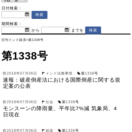
日付検索：
期間検索：
から
までを
日刊インド経済
>
第1338号
第1338号
2018年07月06日
インド法務事情
第
1338
号
速報：破産倒産法における国際倒産に関する規
定案の公表
2018年07月06日
社会
第
1338
号
モンスーンの降雨量、平年比7%減 気象局、4
日現在
2018年07月06日
娯楽
第
1338
号