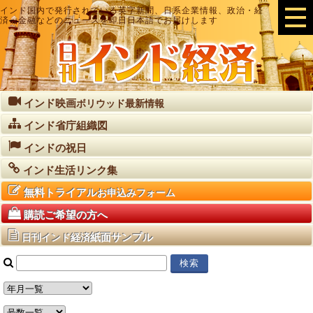
インド国内で発行されている英字新聞、日系企業情報、政治・経
済・金融などのニュースを即日日本語でお届けします
インド映画
ボリウッド最新情報
インド省庁組織図
インドの祝日
インド生活リンク集
無料トライアル
お申込みフォーム
購読ご希望の方へ
紙面サンプル
日刊インド経済