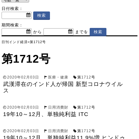
日付検索：
期間検索：
から
までを
日刊インド経済
>
第1712号
第1712号
2020年02月03日
医療・健康
第
1712
号
武漢滞在のインド人が帰国 新型コロナウイル
ス
2020年02月03日
日用消費財
第
1712
号
19年10～12月、単独純利益 ITC
2020年02月03日
日用消費財
第
1712
号
19年10～12月、単独純利益11.9%増 ヒンドゥ