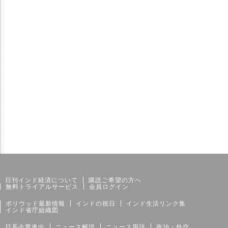
サイトマップ
個人情報保護方針
日刊インド経済について
購読ご希望の方へ
無料トライアルサービス
会員ログイン
ボリウッド最新情報
インドの祝日
インド生活リンク集
インド省庁組織図
日系企業進出
ニュース解説
ニュース用語
政治・外交