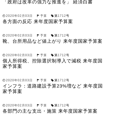
「政府は改革の強力な推進を」 経済白書
2020年02月03日
予算
第
1712
号
各方面の反応 来年度国家予算案
2020年02月03日
予算
第
1712
号
靴、台所用品など値上がり 来年度国家予算案
2020年02月03日
予算
第
1712
号
個人所得税、控除選択制導入で減税 来年度国
家予算案
2020年02月03日
予算
第
1712
号
インフラ：道路建設予算23%増など 来年度国
家予算案
2020年02月03日
予算
第
1712
号
各部門の主な支出・施策 来年度国家予算案