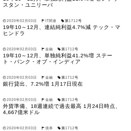
スタン・ユニリーバ
2020年02月03日
IT関連
第
1712
号
19年10～12月、連結純利益4.7%減 テック・マ
ヒンドラ
2020年02月03日
金融
第
1712
号
19年10～12月、単独純利益41.2%増 ステー
ト・バンク・オブ・インディア
2020年02月03日
金融
第
1712
号
銀行貸出、7.2%増 1月17日現在
2020年02月03日
金融
第
1712
号
外貨準備、18週連続で過去最高 1月24日時点、
4,667億米ドル
2020年02月03日
債券
第
1712
号