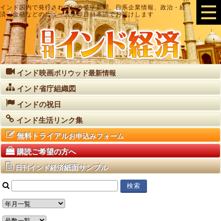
インド国内で発行されている英字新聞、日系企業情報、政治・経
済・金融などのニュースを即日日本語でお届けします
インド映画
ボリウッド最新情報
インド省庁組織図
インドの祝日
インド生活リンク集
無料トライアル
お申込みフォーム
購読ご希望の方へ
紙面サンプル
日刊インド経済