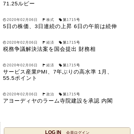
71.25ルピー
2020年02月06日
株式
第
1715
号
5日の株価、3日連続の上昇 6日の午前は続伸
2020年02月06日
経済
第
1715
号
税務争議解決法案を国会提出 財務相
2020年02月06日
経済
第
1715
号
サービス産業PMI、7年ぶりの高水準 1月、
55.5ポイント
2020年02月06日
政治
第
1715
号
アヨーディヤのラーム寺院建設を承認 内閣
LOG IN
会員ログイン