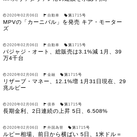
2020年02月06日
自動車
第
1715
号
MPVの「カーニバル」を発売 キア・モーター
ズ
2020年02月06日
自動車
第
1715
号
バジャジ・オート、総販売は3.1%減 1月、39
万4千台
2020年02月06日
金融
第
1715
号
リザーブ・マネー、12.1%増 1月31日現在、29
兆ルピー
2020年02月06日
債券
第
1715
号
長期金利、2日連続の上昇 5日、6.508%
2020年02月06日
外国為替
第
1715
号
ルピー相場、前日から横ばい 5日、1米ドル＝