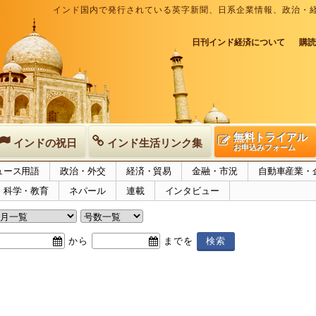
インド国内で発行されている英字新聞、日系企業情報、政治・
日刊インド経済について
購読
無料トライアル
インドの祝日
インド生活リンク集
お申込みフォーム
ュース用語
政治・外交
経済・貿易
金融・市況
自動車産業・
科学・教育
ネパール
連載
インタビュー
から
までを