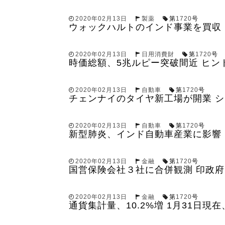
2020年02月13日
製薬
第
1720
号
ウォックハルトのインド事業を買収
2020年02月13日
日用消費財
第
1720
号
時価総額、5兆ルピー突破間近 ヒン
2020年02月13日
自動車
第
1720
号
チェンナイのタイヤ新工場が開業 
2020年02月13日
自動車
第
1720
号
新型肺炎、インド自動車産業に影響 
2020年02月13日
金融
第
1720
号
国営保険会社３社に合併観測 印政府
2020年02月13日
金融
第
1720
号
通貨集計量、10.2%増 1月31日現在