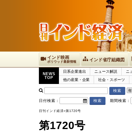
インド映画
インド省庁組織図
ボリウッド最新情報
日系企業進出
ニュース解説
ニ
NEWS
TOP
他の産業・企業
社会・スポーツ
日付検索：
期間検索：
日刊インド経済
>
第1720号
第1720号