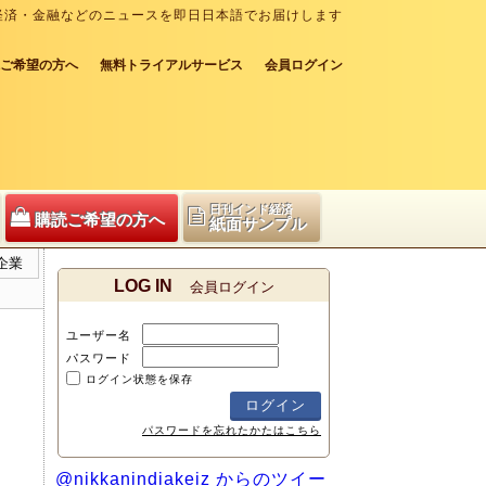
経済・金融などのニュースを即日日本語でお届けします
ご希望の方へ
無料トライアルサービス
会員ログイン
日刊インド経済
購読ご希望の方へ
紙面サンプル
企業
LOG IN
会員ログイン
ユーザー名
パスワード
ログイン状態を保存
パスワードを忘れたかたはこちら
@nikkanindiakeiz からのツイー