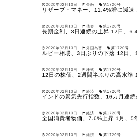
2020年02月13日
金融
第
1720
号
リザーブ・マネー、11.4%増に減速
2020年02月13日
債券
第
1720
号
長期金利、3日連続の上昇 12日、6.4
2020年02月13日
外国為替
第
1720
号
ルピー相場、3日ぶりの下落 12日、1
2020年02月13日
株式
第
1720
号
12日の株価、2週間半ぶりの高水準 
2020年02月13日
経済
第
1720
号
インドの景気先行指数、16カ月連続の
2020年02月13日
経済
第
1720
号
全国消費者物価、7.6%上昇 1月、
2020年02月13日
経済
第
1720
号