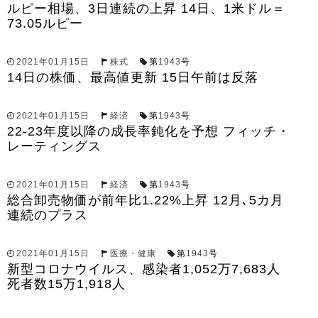
ルピー相場、3日連続の上昇 14日、1米ドル＝
73.05ルピー
2021年01月15日
株式
第
1943
号
14日の株価、最高値更新 15日午前は反落
2021年01月15日
経済
第
1943
号
22-23年度以降の成長率鈍化を予想 フィッチ・
レーティングス
2021年01月15日
経済
第
1943
号
総合卸売物価が前年比1.22%上昇 12月､5カ月
連続のプラス
2021年01月15日
医療・健康
第
1943
号
新型コロナウイルス、感染者1,052万7,683人
死者数15万1,918人