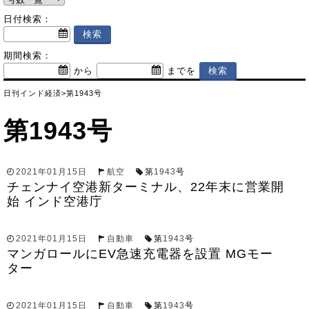
日付検索：
期間検索：
から
までを
日刊インド経済
>
第1943号
第1943号
2021年01月15日
航空
第
1943
号
チェンナイ空港新ターミナル、22年末に営業開
始 インド空港庁
2021年01月15日
自動車
第
1943
号
マンガロールにEV急速充電器を設置 MGモー
ター
2021年01月15日
自動車
第
1943
号