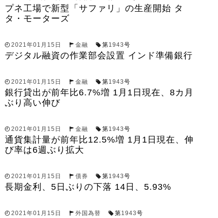
プネ工場で新型「サファリ」の生産開始 タ
タ・モーターズ
2021年01月15日
金融
第
1943
号
デジタル融資の作業部会設置 インド準備銀行
2021年01月15日
金融
第
1943
号
銀行貸出が前年比6.7%増 1月1日現在、8カ月
ぶり高い伸び
2021年01月15日
金融
第
1943
号
通貨集計量が前年比12.5%増 1月1日現在、伸
び率は6週ぶり拡大
2021年01月15日
債券
第
1943
号
長期金利、5日ぶりの下落 14日、5.93%
2021年01月15日
外国為替
第
1943
号