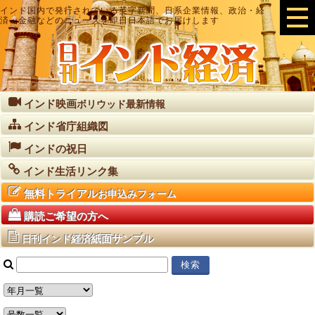
インド国内で発行されている英字新聞、日系企業情報、政治・経
済・金融などのニュースを即日日本語でお届けします
インド映画
ボリウッド最新情報
インド省庁組織図
インドの祝日
インド生活リンク集
無料トライアル
お申込みフォーム
購読ご希望の方へ
紙面サンプル
日刊インド経済