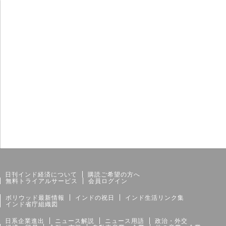
サイトマップ
個人情報保護方針
日刊インド経済について
購読ご希望の方へ
無料トライアルサービス
会員ログイン
ボリウッド最新情報
インドの祝日
インド生活リンク集
インド省庁組織図
日系企業進出
ニュース解説
ニュース用語
政治・外交