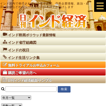
インド国内で発行されている英字新聞、日系企業情報、政治・経
済・金融などのニュースを即日日本語でお届けします
インド映画
ボリウッド最新情報
インド省庁組織図
インドの祝日
インド生活リンク集
無料トライアル
お申込みフォーム
購読ご希望の方へ
紙面サンプル
日刊インド経済