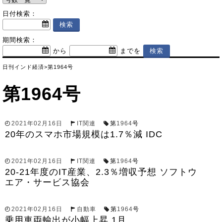
日付検索：
期間検索：
から
までを
日刊インド経済
>
第1964号
第1964号
2021年02月16日
IT関連
第
1964
号
20年のスマホ市場規模は1.7％減 IDC
2021年02月16日
IT関連
第
1964
号
20-21年度のIT産業、2.3％増収予想 ソフトウ
エア・サービス協会
2021年02月16日
自動車
第
1964
号
乗用車両輸出が小幅上昇 1月