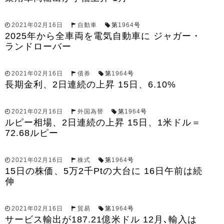
2021年02月16日
自動車
第
1964
号
2025年から全車両を電気自動車に ジャガー・
ランドローバー
2021年02月16日
債券
第
1964
号
長期金利、2日連続の上昇 15日、6.10%
2021年02月16日
外国為替
第
1964
号
ルピー相場、2日連続の上昇 15日、1米ドル＝
72.68ルピー
2021年02月16日
株式
第
1964
号
15日の株価、5万2千Ptの大台に 16日午前は続
伸
2021年02月16日
貿易
第
1964
号
サービス輸出が187.21億米ドル 12月､輸入は