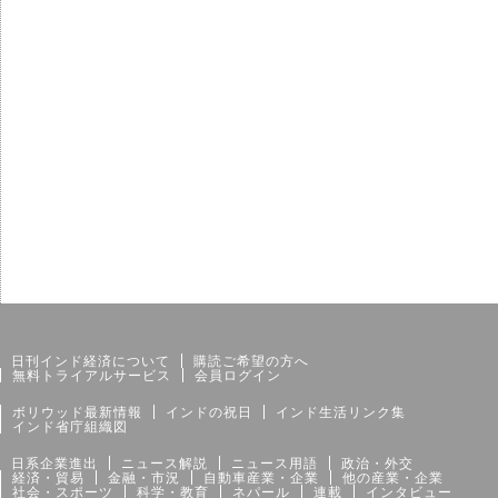
サイトマップ
個人情報保護方針
日刊インド経済について
購読ご希望の方へ
無料トライアルサービス
会員ログイン
ボリウッド最新情報
インドの祝日
インド生活リンク集
インド省庁組織図
日系企業進出
ニュース解説
ニュース用語
政治・外交
経済・貿易
金融・市況
自動車産業・企業
他の産業・企業
社会・スポーツ
科学・教育
ネパール
連載
インタビュー