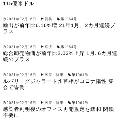
115億米ドル
2021年02月16日
貿易
第
1964
号
輸出が前年比6.16%増 21年1月、2カ月連続プ
ラス
2021年02月16日
経済
第
1964
号
総合卸売物価が前年比2.03%上昇 1月､6カ月連
続のプラス
2021年02月16日
医療・健康
第
1964
号
ルパリ・グジャラート州首相がコロナ陽性 集
会で昏倒
2021年02月16日
医療・健康
第
1964
号
感染者判明後のオフィス再開規定を緩和 閉鎖
不要に