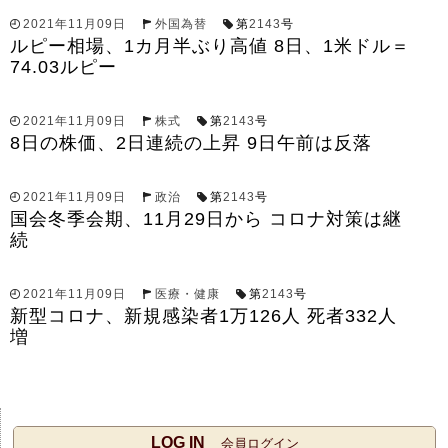
2021年11月09日
外国為替
第
2143
号
ルピー相場、1カ月半ぶり高値 8日、1米ドル＝
74.03ルピー
2021年11月09日
株式
第
2143
号
8日の株価、2日連続の上昇 9日午前は反落
2021年11月09日
政治
第
2143
号
国会冬季会期、11月29日から コロナ対策は継
続
2021年11月09日
医療・健康
第
2143
号
新型コロナ、新規感染者1万126人 死者332人
増
LOG IN
会員ログイン