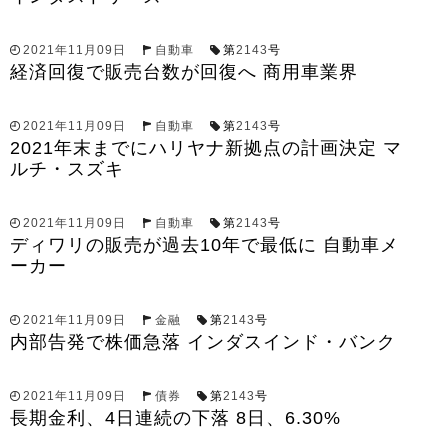
2021年11月09日
自動車
第
2143
号
経済回復で販売台数が回復へ 商用車業界
2021年11月09日
自動車
第
2143
号
2021年末までにハリヤナ新拠点の計画決定 マ
ルチ・スズキ
2021年11月09日
自動車
第
2143
号
ディワリの販売が過去10年で最低に 自動車メ
ーカー
2021年11月09日
金融
第
2143
号
内部告発で株価急落 インダスインド・バンク
2021年11月09日
債券
第
2143
号
長期金利、4日連続の下落 8日、6.30%