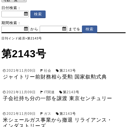
日付検索：
期間検索：
から
までを
日刊インド経済
>
第2143号
第2143号
2021年11月09日
社会
第
2143
号
ジャイトリー前財務相ら受勲 国家叙勲式典
2021年11月09日
IT関連
第
2143
号
子会社持ち分の一部を譲渡 東京センチュリー
2021年11月09日
ガス
第
2143
号
米シェールガス事業から撤退 リライアンス・
インダストリーズ