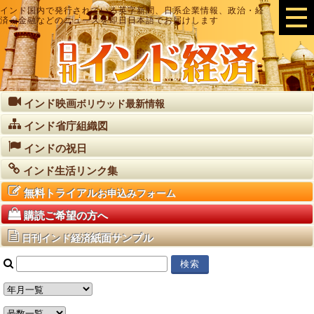
インド国内で発行されている英字新聞、日系企業情報、政治・経
済・金融などのニュースを即日日本語でお届けします
インド映画
ボリウッド最新情報
インド省庁組織図
インドの祝日
インド生活リンク集
無料トライアル
お申込みフォーム
購読ご希望の方へ
紙面サンプル
日刊インド経済