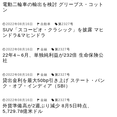
電動二輪車の輸出を検討 グリーブス・コット
ン
2022年08月16日
自動車
第
2327
号
SUV「スコーピオ・クラシック」を披露 マヒ
ンドラ&マヒンドラ
2022年08月16日
金融
第
2327
号
22年4～6月、単独純利益が232倍 生命保険公
社
2022年08月16日
金融
第
2327
号
貸出金利を最大50bp引き上げ ステート・バン
ク・オブ・インディア（SBI）
2022年08月16日
金融
第
2327
号
外貨準備高が2週ぶり減少 8月5日時点、
5,729.78億米ドル