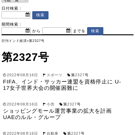
日付検索：
期間検索：
から
までを
日刊インド経済
>
第2327号
第2327号
2022年08月16日
スポーツ
第
2327
号
FIFA、インド・サッカー連盟を資格停止に U-
17女子世界大会の開催困難に
2022年08月16日
小売
第
2327
号
ショッピングモール運営事業の拡大を計画
UAEのルル・グループ
2022年08月16日
自動車
第
2327
号