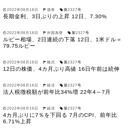
2022年08月16日
債券
第
2327
号
長期金利、3日ぶりの上昇 12日、7.30%
2022年08月16日
外国為替
第
2327
号
ルピー相場、2日連続の下落 12日、1米ドル＝
79.75ルピー
2022年08月16日
株式
第
2327
号
12日の株価、4カ月ぶり高値 16日午前は続伸
2022年08月16日
経済
第
2327
号
法人税徴税額が前年比34%増 22年4～7月
2022年08月16日
経済
第
2327
号
4カ月ぶりに7％を下回る 7月のCPI、前年比
6.71%上昇