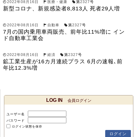
2022年08月16日
医療・健康
第
2327
号
新型コロナ、新規感染者8,813人 死者29人増
2022年08月16日
自動車
第
2327
号
7月の国内乗用車両販売、前年比11%増に イン
ド自動車工業会
2022年08月16日
経済
第
2327
号
鉱工業生産が16カ月連続プラス 6月の速報､前
年比12.3%増
LOG IN
会員ログイン
ユーザー名
パスワード
ログイン状態を保存