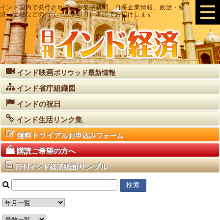
インド国内で発行されている英字新聞、日系企業情報、政治・経
済・金融などのニュースを即日日本語でお届けします
インド映画
ボリウッド最新情報
インド省庁組織図
インドの祝日
インド生活リンク集
無料トライアル
お申込みフォーム
購読ご希望の方へ
紙面サンプル
日刊インド経済