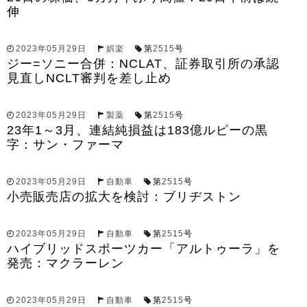
伸
2023年05月29日
娯楽
第
2515
号
ジー=ソニー合併：NCLAT、証券取引所の承認
見直しNCLT審判を差し止め
2023年05月29日
製薬
第
2515
号
23年1～3月、連結純損益は183億ルピーの黒
字：サン・ファーマ
2023年05月29日
自動車
第
2515
号
小売販売店の拡大を検討：ブリヂストン
2023年05月29日
自動車
第
2515
号
ハイブリッドスポーツカー「アルトゥーラ」を
発売：マクラーレン
2023年05月29日
自動車
第
2515
号