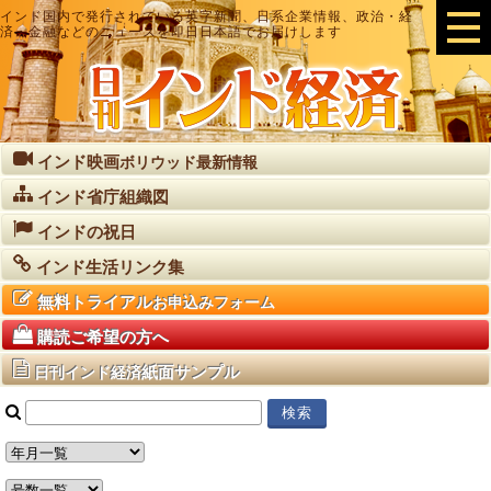
インド国内で発行されている英字新聞、日系企業情報、政治・経
済・金融などのニュースを即日日本語でお届けします
インド映画
ボリウッド最新情報
インド省庁組織図
インドの祝日
インド生活リンク集
無料トライアル
お申込みフォーム
購読ご希望の方へ
紙面サンプル
日刊インド経済