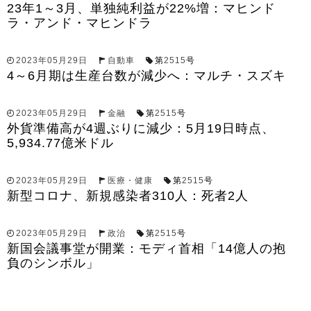
23年1～3月、単独純利益が22%増：マヒンド
ラ・アンド・マヒンドラ
2023年05月29日
自動車
第
2515
号
4～6月期は生産台数が減少へ：マルチ・スズキ
2023年05月29日
金融
第
2515
号
外貨準備高が4週ぶりに減少：5月19日時点、
5,934.77億米ドル
2023年05月29日
医療・健康
第
2515
号
新型コロナ、新規感染者310人：死者2人
2023年05月29日
政治
第
2515
号
新国会議事堂が開業：モディ首相「14億人の抱
負のシンボル」