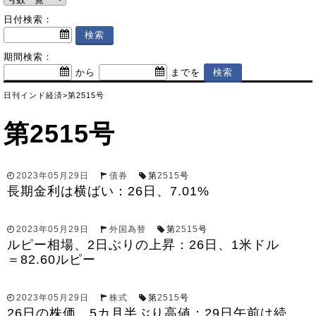
日付検索：
期間検索：
から
までを
日刊インド経済
>
第2515号
第2515号
2023年05月29日
債券
第
2515
号
長期金利は横ばい：26日、7.01%
2023年05月29日
外国為替
第
2515
号
ルピー相場、2日ぶりの上昇：26日、1米ドル
＝82.60ルピー
2023年05月29日
株式
第
2515
号
26日の株価、5カ月半ぶり高値：29日午前は続