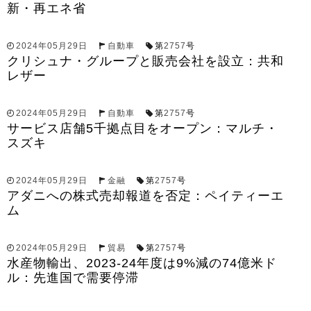
新・再エネ省
2024年05月29日
自動車
第
2757
号
クリシュナ・グループと販売会社を設立：共和
レザー
2024年05月29日
自動車
第
2757
号
サービス店舗5千拠点目をオープン：マルチ・
スズキ
2024年05月29日
金融
第
2757
号
アダニへの株式売却報道を否定：ペイティーエ
ム
2024年05月29日
貿易
第
2757
号
水産物輸出、2023-24年度は9%減の74億米ド
ル：先進国で需要停滞