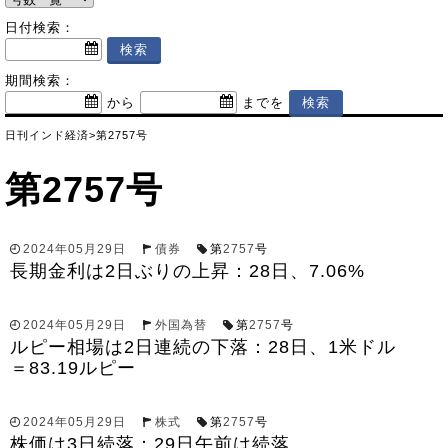
日付検索：
期間検索：
から
までを
日刊インド経済
>
第2757号
第2757号
2024年05月29日
債券
第
2757
号
長期金利は2日ぶりの上昇：28日、7.06%
2024年05月29日
外国為替
第
2757
号
ルピー相場は2日連続の下落：28日、1米ドル
＝83.19ルピー
2024年05月29日
株式
第
2757
号
株価は3日続落：29日午前は続落