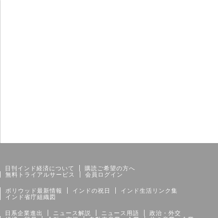
サイトマップ
個人情報保護方針
日刊インド経済について
購読ご希望の方へ
無料トライアルサービス
会員ログイン
ボリウッド最新情報
インドの祝日
インド生活リンク集
インド省庁組織図
日系企業進出
ニュース解説
ニュース用語
政治・外交