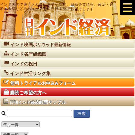
インド国内で発行されている英字新聞、日系企業情報、政治・経
済・金融などのニュースを即日日本語でお届けします
インド映画
ボリウッド最新情報
インド省庁組織図
インドの祝日
インド生活リンク集
無料トライアル
お申込みフォーム
購読ご希望の方へ
紙面サンプル
日刊インド経済