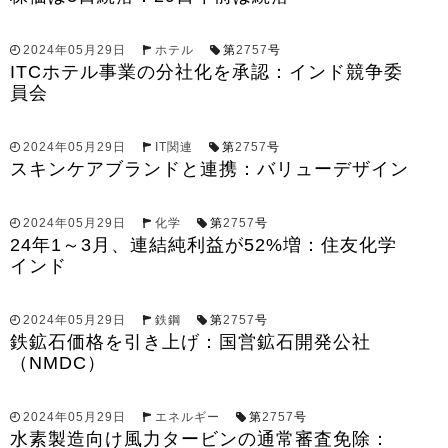
2024年05月29日
ホテル
第
2757
号
ITCホテル事業の分社化を承認：インド競争委
員会
2024年05月29日
IT関連
第
2757
号
スキンケアブランドと連携：バリューデザイン
2024年05月29日
化学
第
2757
号
24年1～3月、連結純利益が52%増：住友化学
インド
2024年05月29日
鉄鋼
第
2757
号
鉄鉱石価格を引き上げ：国営鉱石開発公社
（NMDC）
2024年05月29日
エネルギー
第
2757
号
水素製造向け風力タービンの通常審査免除：