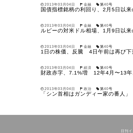
2013年03月04日
金融
第
40
号
国債指標銘柄の利回り、2月5日以来の
2013年03月04日
金融
第
40
号
ルピーの対米ドル相場、1月9日以来の
2013年03月04日
金融
第
40
号
1日の株価、反騰 4日午前は再び下
2013年03月04日
経済
第
40
号
財政赤字、7.1%増 12年4月〜13年
2013年03月04日
政治
第
40
号
「シン首相はガンディー家の番人」
日刊イ