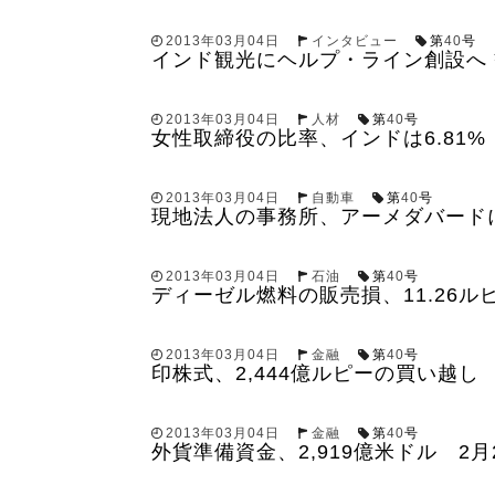
2013年03月04日
インタビュー
第
40
号
インド観光にヘルプ・ライン創設へ 
2013年03月04日
人材
第
40
号
女性取締役の比率、インドは6.81% 
2013年03月04日
自動車
第
40
号
現地法人の事務所、アーメダバード
2013年03月04日
石油
第
40
号
ディーゼル燃料の販売損、11.26
2013年03月04日
金融
第
40
号
印株式、2,444億ルピーの買い越し
2013年03月04日
金融
第
40
号
外貨準備資金、2,919億米ドル 2月