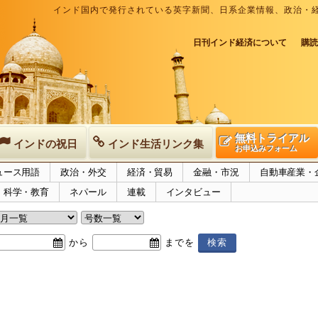
インド国内で発行されている英字新聞、日系企業情報、政治・
日刊インド経済について
購読
無料トライアル
インドの祝日
インド生活リンク集
お申込みフォーム
ュース用語
政治・外交
経済・貿易
金融・市況
自動車産業・
科学・教育
ネパール
連載
インタビュー
から
までを