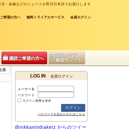
経済・金融などのニュースを即日日本語でお届けします
ご希望の方へ
無料トライアルサービス
会員ログイン
日刊インド経済
購読ご希望の方へ
紙面サンプル
企業
LOG IN
会員ログイン
ユーザー名
パスワード
ログイン状態を保存
パスワードを忘れたかたはこちら
@nikkanindiakeiz からのツイー