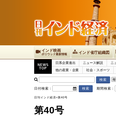
インド映画
インド省庁組織図
ボリウッド最新情報
日系企業進出
ニュース解説
ニ
NEWS
TOP
他の産業・企業
社会・スポーツ
日付検索：
期間検索：
日刊インド経済
>
第40号
第40号