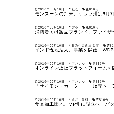
2016年05月16日
社会
第
816
号
モンスーンの到来、ケララ州は6月7
2016年05月16日
製薬
第
816
号
消費者向け製品ブランド、ファイザ
2016年05月16日
日系企業進出
,
製薬
第
81
インド現地法人、事業を開始 WD
2016年05月16日
アパレル
第
816
号
オンライン通販プラットフォームを
2016年05月16日
アパレル
第
816
号
「サイモン・カーター」、販売へ 
2016年05月16日
食品・飲料
第
816
号
食品加工団地、MP州に設立へ パ