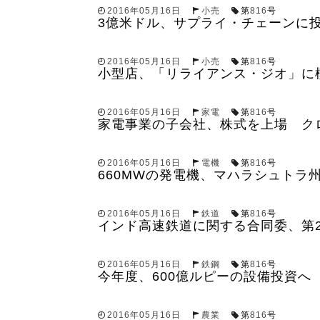
2016年05月16日
小売
第
816
号
3億米ドル、サプライ・チェーンに
2016年05月16日
小売
第
816
号
小型店、「リライアンス・ジオ」に
2016年05月16日
家電
第
816
号
家電事業の子会社、株式を上場 ク
2016年05月16日
電機
第
816
号
660MWの発電機、マハラシュトラ
2016年05月16日
鉄道
第
816
号
インド高速鉄道に関する合同委、第2
2016年05月16日
鉄鋼
第
816
号
今年度、600億ルピーの設備投資へ
2016年05月16日
農業
第
816
号