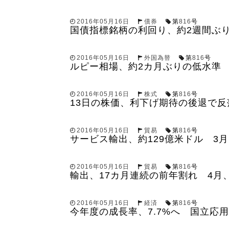
2016年05月16日
債券
第
816
号
国債指標銘柄の利回り、約2週間ぶりの
2016年05月16日
外国為替
第
816
号
ルピー相場、約2カ月ぶりの低水準 1
2016年05月16日
株式
第
816
号
13日の株価、利下げ期待の後退で反
2016年05月16日
貿易
第
816
号
サービス輸出、約129億米ドル 3
2016年05月16日
貿易
第
816
号
輸出、17カ月連続の前年割れ 4月、
2016年05月16日
経済
第
816
号
今年度の成長率、7.7%へ 国立応