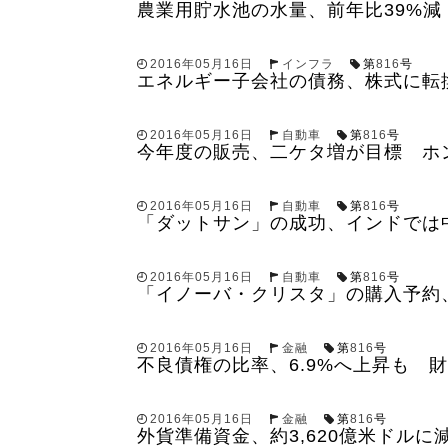
農業用貯水池の水量、前年比39%減 
2016年05月16日
インフラ
第
816
号
エネルギー子会社の債務、株式に転
2016年05月16日
自動車
第
816
号
今年度の販売、二ケタ増が目標 ホ
2016年05月16日
自動車
第
816
号
「ダットサン」の成功、インドでは
2016年05月16日
自動車
第
816
号
「イノーバ・クリスタ」の購入予約
2016年05月16日
金融
第
816
号
不良債権の比率、6.9%へ上昇も 
2016年05月16日
金融
第
816
号
外貨準備資金、約3,620億米ドルに