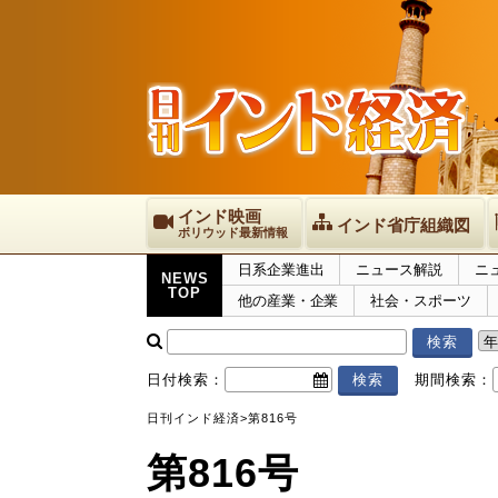
インド映画
インド省庁組織図
ボリウッド最新情報
日系企業進出
ニュース解説
ニ
NEWS
TOP
他の産業・企業
社会・スポーツ
日付検索：
期間検索：
日刊インド経済
>
第816号
第816号