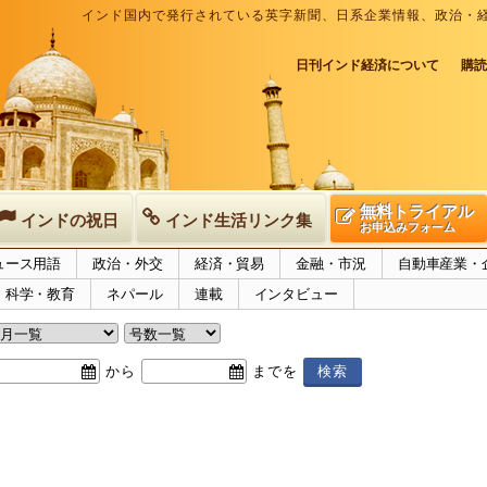
インド国内で発行されている英字新聞、日系企業情報、政治・
日刊インド経済について
購読
無料トライアル
インドの祝日
インド生活リンク集
お申込みフォーム
ュース用語
政治・外交
経済・貿易
金融・市況
自動車産業・
科学・教育
ネパール
連載
インタビュー
から
までを