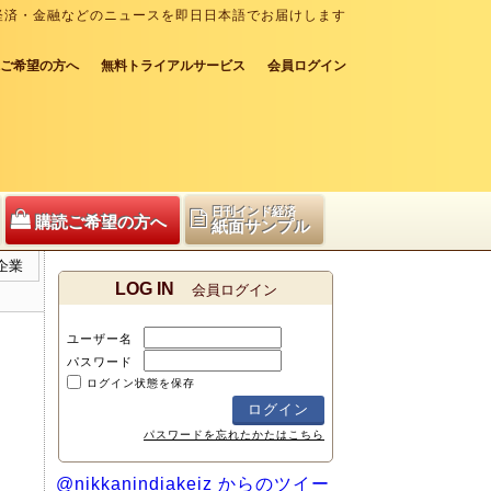
経済・金融などのニュースを即日日本語でお届けします
ご希望の方へ
無料トライアルサービス
会員ログイン
日刊インド経済
購読ご希望の方へ
紙面サンプル
企業
LOG IN
会員ログイン
ユーザー名
パスワード
ログイン状態を保存
パスワードを忘れたかたはこちら
@nikkanindiakeiz からのツイー