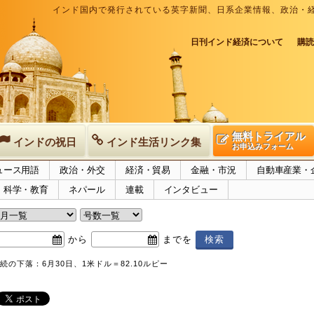
インド国内で発行されている英字新聞、日系企業情報、政治・
日刊インド経済について
購読
無料トライアル
インドの祝日
インド生活リンク集
お申込みフォーム
ュース用語
政治・外交
経済・貿易
金融・市況
自動車産業・
科学・教育
ネパール
連載
インタビュー
から
までを
続の下落：6月30日、1米ドル＝82.10ルピー