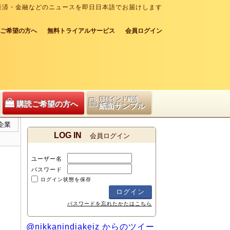
経済・金融などのニュースを即日日本語でお届けします
ご希望の方へ
無料トライアルサービス
会員ログイン
日刊インド経済
購読ご希望の方へ
紙面サンプル
企業
LOG IN
会員ログイン
ユーザー名
パスワード
ログイン状態を保存
パスワードを忘れたかたはこちら
@nikkanindiakeiz からのツイー