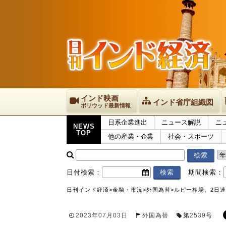
インド映画
インド省庁組織図
ボリウッド最新情報
日系企業進出
ニュース解説
ニ
NEWS
TOP
他の産業・企業
社会・スポーツ
日付検索：
期間検索：
日刊インド経済
>
金融・市況
>
外国為替
>
ルピー相場、2日連
2023年07月03日
外国為替
第
2539
号