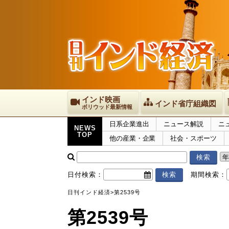
インド映画
インド省庁組織図
ボリウッド最新情報
日系企業進出
ニュース解説
ニ
NEWS
TOP
他の産業・企業
社会・スポーツ
日付検索：
期間検索：
日刊インド経済
>
第2539号
第2539号