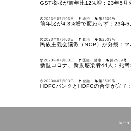
GST税収が前年比12%増：23年5月
2023年07月03日
経済
第
2539
号
前年比が4.3%増で変わらず：23年
2023年07月03日
政治
第
2539
号
民族主義会議派（NCP）が分裂：
2023年07月03日
医療・健康
第
2539
号
新型コロナ、新規感染者44人：死者
2023年07月03日
金融
第
2539
号
HDFCバンクとHDFCの合併が完了
日刊イ