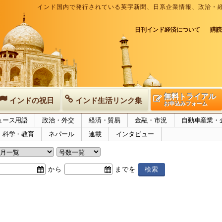
インド国内で発行されている英字新聞、日系企業情報、政治・
日刊インド経済について
購読
無料トライアル
インドの祝日
インド生活リンク集
お申込みフォーム
ュース用語
政治・外交
経済・貿易
金融・市況
自動車産業・
科学・教育
ネパール
連載
インタビュー
から
までを