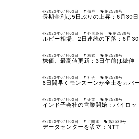
2023年07月03日
債券
第
2539
号
長期金利は5日ぶりの上昇：6月30日、
2023年07月03日
外国為替
第
2539
号
ルピー相場、2日連続の下落：6月30
2023年07月03日
株式
第
2539
号
株価、最高値更新：3日午前は続伸
2023年07月03日
社会
第
2539
号
6日間早くモンスーンが全土をカバ
2023年07月03日
企業
第
2539
号
インド子会社の営業開始：パイロッ
2023年07月03日
IT関連
第
2539
号
データセンターを設立：NTT