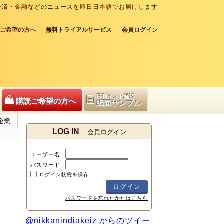
経済・金融などのニュースを即日日本語でお届けします
ご希望の方へ
無料トライアルサービス
会員ログイン
日刊インド経済
購読ご希望の方へ
紙面サンプル
企業
LOG IN
会員ログイン
ユーザー名
パスワード
ログイン状態を保存
パスワードを忘れたかたはこちら
@nikkanindiakeiz からのツイー