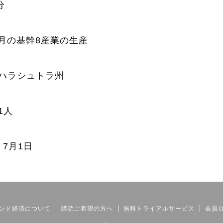
分
5月の基幹8産業の生産
マハラシュトラ州
1人
：7月1日
ンド経済について
購読ご希望の方へ
無料トライアルサービス
会員