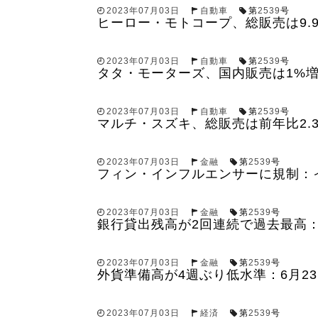
2023年07月03日
自動車
第
2539
号
ヒーロー・モトコープ、総販売は9.9
2023年07月03日
自動車
第
2539
号
タタ・モーターズ、国内販売は1%増
2023年07月03日
自動車
第
2539
号
マルチ・スズキ、総販売は前年比2.3
2023年07月03日
金融
第
2539
号
フィン・インフルエンサーに規制：イ
2023年07月03日
金融
第
2539
号
銀行貸出残高が2回連続で過去最高：6
2023年07月03日
金融
第
2539
号
外貨準備高が4週ぶり低水準：6月23日
2023年07月03日
経済
第
2539
号