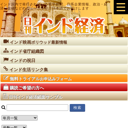
インド国内で発行されている英字新聞、日系企業情報、政治・経
済・金融などのニュースを即日日本語でお届けします
インド映画
ボリウッド最新情報
インド省庁組織図
インドの祝日
インド生活リンク集
無料トライアル
お申込みフォーム
購読ご希望の方へ
紙面サンプル
日刊インド経済