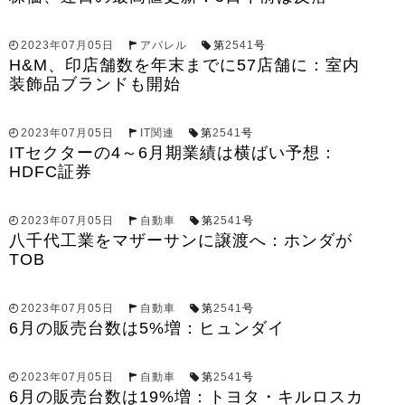
2023年07月05日
アパレル
第
2541
号
H&M、印店舗数を年末までに57店舗に：室内
装飾品ブランドも開始
2023年07月05日
IT関連
第
2541
号
ITセクターの4～6月期業績は横ばい予想：
HDFC証券
2023年07月05日
自動車
第
2541
号
八千代工業をマザーサンに譲渡へ：ホンダが
TOB
2023年07月05日
自動車
第
2541
号
6月の販売台数は5%増：ヒュンダイ
2023年07月05日
自動車
第
2541
号
6月の販売台数は19%増：トヨタ・キルロスカ