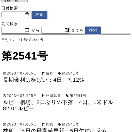
日付検索：
期間検索：
から
までを
日刊インド経済
>
第2541号
第2541号
2023年07月05日
債券
第
2541
号
長期金利は横ばい：4日、7.12%
2023年07月05日
外国為替
第
2541
号
ルピー相場、2日ぶりの下落：4日、1米ドル＝
82.01ルピー
2023年07月05日
株式
第
2541
号
株価、連日の最高値更新：5日午前は反落