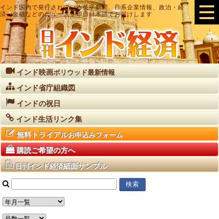
インド国内で発行されている英字新聞、日系企業情報、政治・経
済・金融などのニュースを即日日本語でお届けします
インド映画
ボリウッド最新情報
インド省庁組織図
インドの祝日
インド生活リンク集
無料トライアル
お申込みフォーム
購読ご希望の方へ
紙面サンプル
日刊インド経済