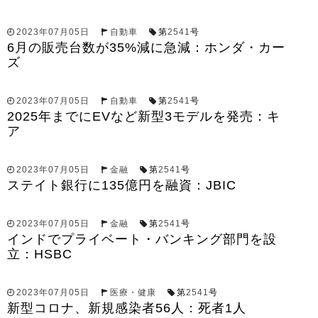
2023年07月05日
自動車
第
2541
号
6月の販売台数が35%減に急減：ホンダ・カー
ズ
2023年07月05日
自動車
第
2541
号
2025年までにEVなど新型3モデルを発売：キ
ア
2023年07月05日
金融
第
2541
号
ステイト銀行に135億円を融資：JBIC
2023年07月05日
金融
第
2541
号
インドでプライベート・バンキング部門を設
立：HSBC
2023年07月05日
医療・健康
第
2541
号
新型コロナ、新規感染者56人：死者1人