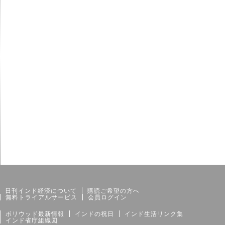
サイトマップ
個人情報保護方針
日刊インド経済について
購読ご希望の方へ
無料トライアルサービス
会員ログイン
ボリウッド最新情報
インドの祝日
インド生活リンク集
インド省庁組織図