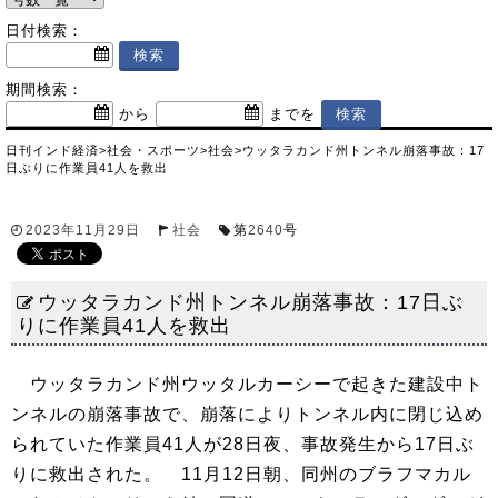
日付検索：
期間検索：
から
までを
日刊インド経済
>
社会・スポーツ
>
社会
>
ウッタラカンド州トンネル崩落事故：17
日ぶりに作業員41人を救出
2023年11月29日
社会
第
2640
号
ウッタラカンド州トンネル崩落事故：17日ぶ
りに作業員41人を救出
ウッタラカンド州ウッタルカーシーで起きた建設中ト
ンネルの崩落事故で、崩落によりトンネル内に閉じ込め
られていた作業員41人が28日夜、事故発生から17日ぶ
りに救出された。 11月12日朝、同州のブラフマカル