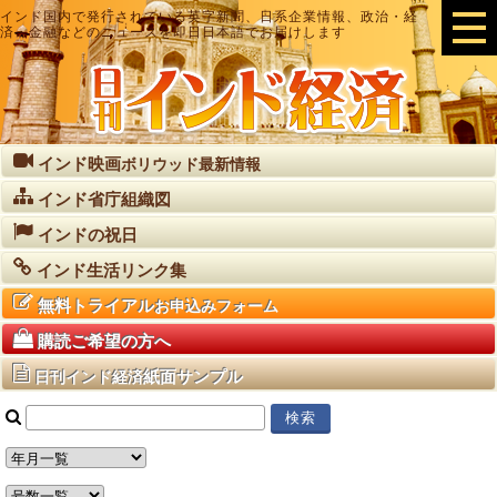
インド国内で発行されている英字新聞、日系企業情報、政治・経
済・金融などのニュースを即日日本語でお届けします
インド映画
ボリウッド最新情報
インド省庁組織図
インドの祝日
インド生活リンク集
無料トライアル
お申込みフォーム
購読ご希望の方へ
紙面サンプル
日刊インド経済