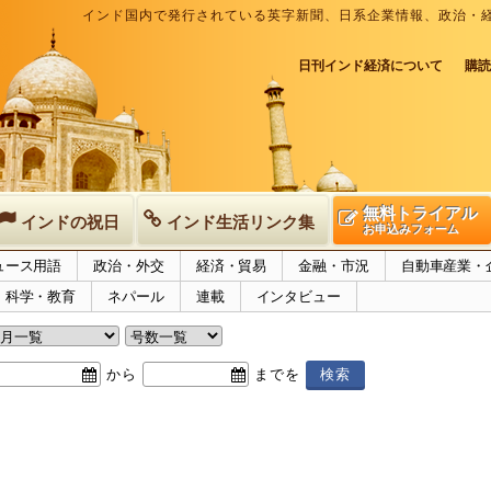
インド国内で発行されている英字新聞、日系企業情報、政治・
日刊インド経済について
購読
無料トライアル
インドの祝日
インド生活リンク集
お申込みフォーム
ュース用語
政治・外交
経済・貿易
金融・市況
自動車産業・
科学・教育
ネパール
連載
インタビュー
から
までを