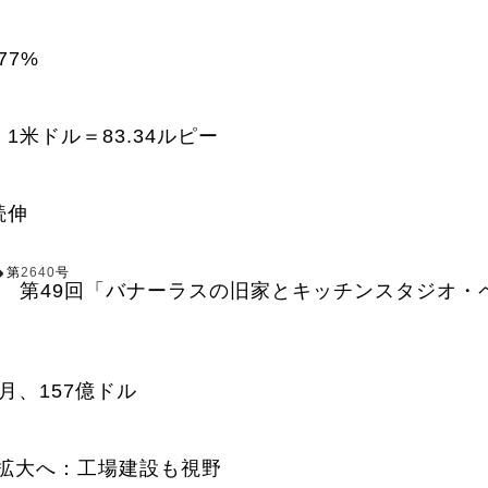
77%
1米ドル＝83.34ルピー
続伸
第
2640
号
子 第49回「バナーラスの旧家とキッチンスタジオ・
0月、157億ドル
を拡大へ：工場建設も視野