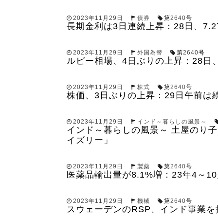
2023年11月29日
債券
第
2640
号
長期金利は3日連続上昇：28日、7.2
2023年11月29日
外国為替
第
2640
号
ルピー相場、4日ぶりの上昇：28日、
2023年11月29日
株式
第
2640
号
株価、3日ぶりの上昇：29日午前は
2023年11月29日
インド～暮らしの風景～
インド～暮らしの風景～ 土屋のり
イズリー」
2023年11月29日
製薬
第
2640
号
医薬品輸出量が8.1%増：23年4～1
2023年11月29日
機械
第
2640
号
スウェーデンのRSP、インド事業