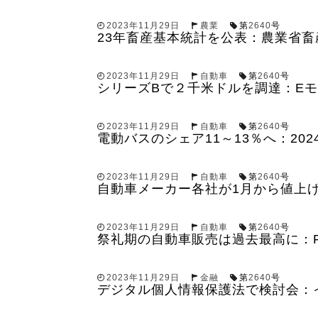
2023年11月29日
農業
第
2640
号
23年畜産基本統計を公表：農業省
2023年11月29日
自動車
第
2640
号
シリーズBで２千米ドルを調達：E
2023年11月29日
自動車
第
2640
号
電動バスのシェア11～13％へ：202
2023年11月29日
自動車
第
2640
号
自動車メーカー各社が1月から値上
2023年11月29日
自動車
第
2640
号
祭礼期の自動車販売は過去最高に：F
2023年11月29日
金融
第
2640
号
デジタル個人情報保護法で検討会：