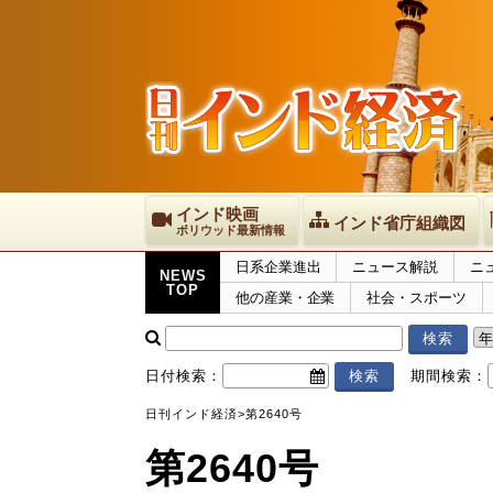
インド映画
インド省庁組織図
ボリウッド最新情報
日系企業進出
ニュース解説
ニ
NEWS
TOP
他の産業・企業
社会・スポーツ
日付検索：
期間検索：
日刊インド経済
>
第2640号
第2640号