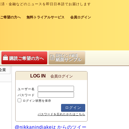
経済・金融などのニュースを即日日本語でお届けします
ご希望の方へ
無料トライアルサービス
会員ログイン
日刊インド経済
購読ご希望の方へ
紙面サンプル
企業
LOG IN
会員ログイン
ユーザー名
パスワード
ログイン状態を保存
パスワードを忘れたかたはこちら
@nikkanindiakeiz からのツイー