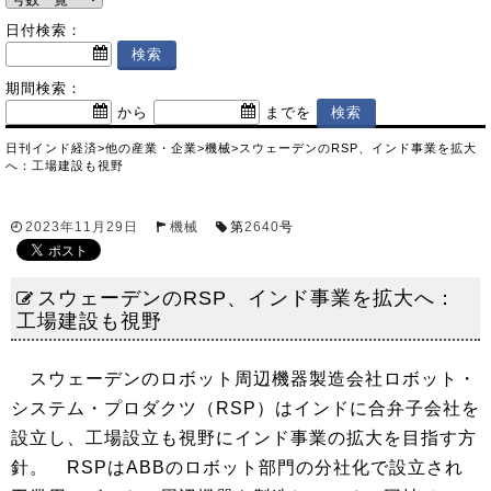
日付検索：
期間検索：
から
までを
日刊インド経済
>
他の産業・企業
>
機械
>
スウェーデンのRSP、インド事業を拡大
へ：工場建設も視野
2023年11月29日
機械
第
2640
号
スウェーデンのRSP、インド事業を拡大へ：
工場建設も視野
スウェーデンのロボット周辺機器製造会社ロボット・
システム・プロダクツ（RSP）はインドに合弁子会社を
設立し、工場設立も視野にインド事業の拡大を目指す方
針。 RSPはABBのロボット部門の分社化で設立され