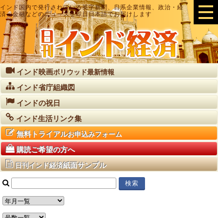
インド国内で発行されている英字新聞、日系企業情報、政治・経
済・金融などのニュースを即日日本語でお届けします
インド映画
ボリウッド最新情報
インド省庁組織図
インドの祝日
インド生活リンク集
無料トライアル
お申込みフォーム
購読ご希望の方へ
紙面サンプル
日刊インド経済