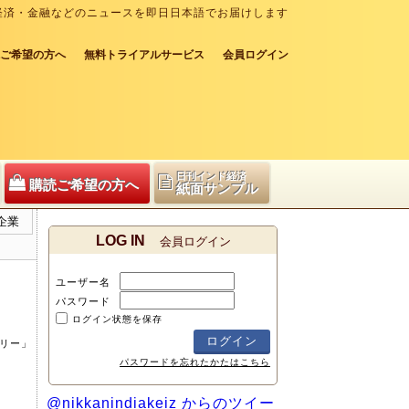
経済・金融などのニュースを即日日本語でお届けします
ご希望の方へ
無料トライアルサービス
会員ログイン
日刊インド経済
購読ご希望の方へ
紙面サンプル
企業
LOG IN
会員ログイン
ユーザー名
パスワード
ログイン状態を保存
ズリー」
パスワードを忘れたかたはこちら
@nikkanindiakeiz からのツイー