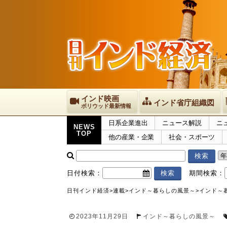
インド映画
インド省庁組織図
ボリウッド最新情報
日系企業進出
ニュース解説
ニ
NEWS
TOP
他の産業・企業
社会・スポーツ
日付検索：
期間検索：
日刊インド経済
>
連載
>
インド～暮らしの風景～
>
インド～
2023年11月29日
インド～暮らしの風景～