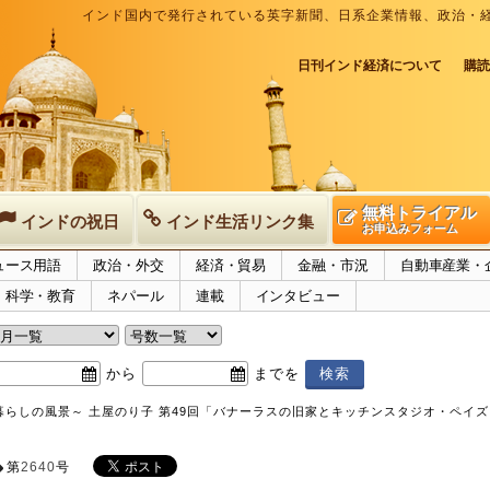
インド国内で発行されている英字新聞、日系企業情報、政治・
日刊インド経済について
購読
無料トライアル
インドの祝日
インド生活リンク集
お申込みフォーム
ュース用語
政治・外交
経済・貿易
金融・市況
自動車産業・
科学・教育
ネパール
連載
インタビュー
から
までを
暮らしの風景～ 土屋のり子 第49回「バナーラスの旧家とキッチンスタジオ・ペイ
第
2640
号