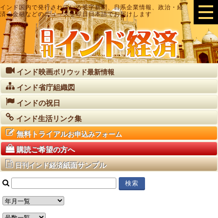
インド国内で発行されている英字新聞、日系企業情報、政治・経
済・金融などのニュースを即日日本語でお届けします
インド映画
ボリウッド最新情報
インド省庁組織図
インドの祝日
インド生活リンク集
無料トライアル
お申込みフォーム
購読ご希望の方へ
紙面サンプル
日刊インド経済