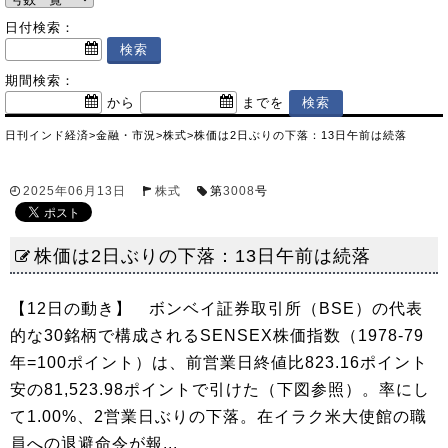
日付検索：
期間検索：
から
までを
日刊インド経済
>
金融・市況
>
株式
>
株価は2日ぶりの下落：13日午前は続落
2025年06月13日
株式
第
3008
号
株価は2日ぶりの下落：13日午前は続落
【12日の動き】 ボンベイ証券取引所（BSE）の代表
的な30銘柄で構成されるSENSEX株価指数（1978-79
年=100ポイント）は、前営業日終値比823.16ポイント
安の81,523.98ポイントで引けた（下図参照）。率にし
て1.00%、2営業日ぶりの下落。在イラク米大使館の職
員への退避命令が報...