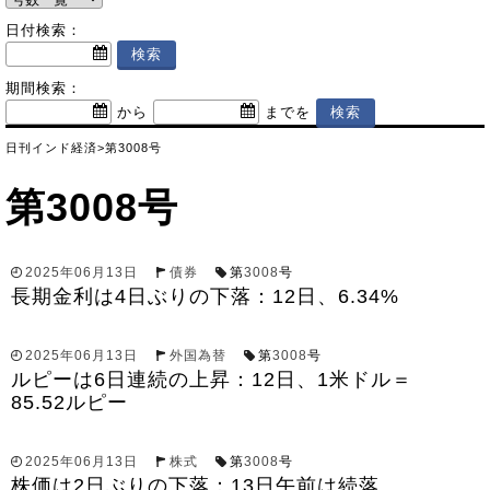
日付検索：
期間検索：
から
までを
日刊インド経済
>
第3008号
第3008号
2025年06月13日
債券
第
3008
号
長期金利は4日ぶりの下落：12日、6.34%
2025年06月13日
外国為替
第
3008
号
ルピーは6日連続の上昇：12日、1米ドル＝
85.52ルピー
2025年06月13日
株式
第
3008
号
株価は2日ぶりの下落：13日午前は続落