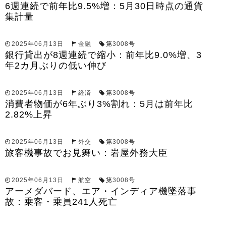
6週連続で前年比9.5%増：5月30日時点の通貨
集計量
2025年06月13日
金融
第
3008
号
銀行貸出が8週連続で縮小：前年比9.0%増、3
年2カ月ぶりの低い伸び
2025年06月13日
経済
第
3008
号
消費者物価が6年ぶり3%割れ：5月は前年比
2.82%上昇
2025年06月13日
外交
第
3008
号
旅客機事故でお見舞い：岩屋外務大臣
2025年06月13日
航空
第
3008
号
アーメダバード、エア・インディア機墜落事
故：乗客・乗員241人死亡