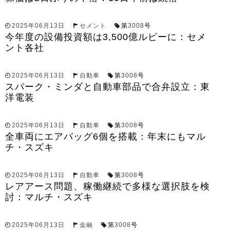
2025年06月13日
セメント
第
3008
号
今年度の設備投資額は3,500億ルピーに：セメ
ント各社
2025年06月13日
自動車
第
3008
号
スパーク・ミンダと自動車部品で合弁設立：東
洋電装
2025年06月13日
自動車
第
3008
号
全車両にエアバッグ6個を搭載：年末にもマル
チ・スズキ
2025年06月13日
自動車
第
3008
号
レアアース問題、稼働継続で多様な選択肢を検
討：マルチ・スズキ
2025年06月13日
金融
第
3008
号