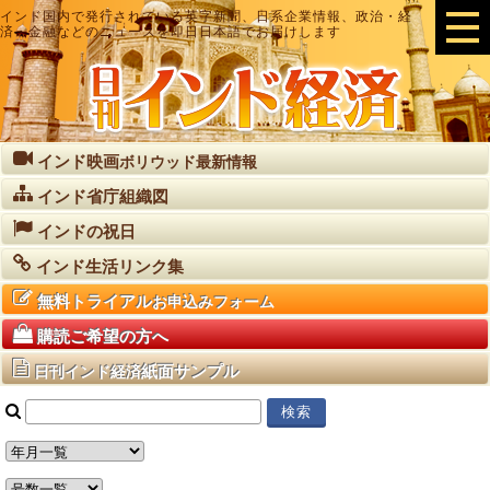
インド国内で発行されている英字新聞、日系企業情報、政治・経
済・金融などのニュースを即日日本語でお届けします
インド映画
ボリウッド最新情報
インド省庁組織図
インドの祝日
インド生活リンク集
無料トライアル
お申込みフォーム
購読ご希望の方へ
紙面サンプル
日刊インド経済