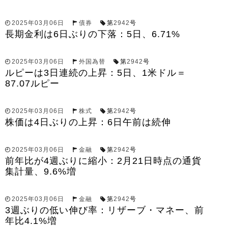
2025年03月06日
債券
第
2942
号
長期金利は6日ぶりの下落：5日、6.71%
2025年03月06日
外国為替
第
2942
号
ルピーは3日連続の上昇：5日、1米ドル＝
87.07ルピー
2025年03月06日
株式
第
2942
号
株価は4日ぶりの上昇：6日午前は続伸
2025年03月06日
金融
第
2942
号
前年比が4週ぶりに縮小：2月21日時点の通貨
集計量、9.6%増
2025年03月06日
金融
第
2942
号
3週ぶりの低い伸び率：リザーブ・マネー、前
年比4.1%増