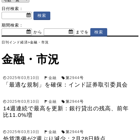
日付検索：
期間検索：
から
までを
日刊インド経済
>
金融・市況
金融・市況
2025年03月10日
金融
第
2944
号
「最適な規制」を確保：インド証券取引委員会
2025年03月10日
金融
第
2944
号
14週連続で最高を更新：銀行貸出の残高、前年
比11.0%増
2025年03月10日
金融
第
2944
号
外貨準備が2週ぶり減少：2月28日時点、