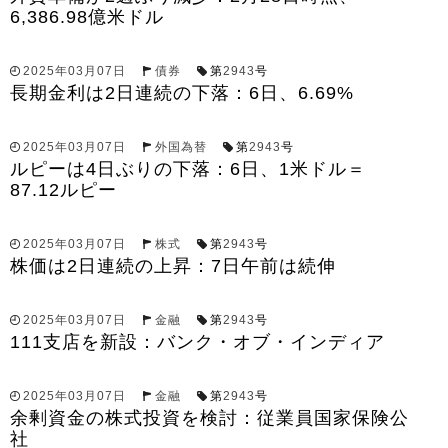
6,386.98億米ドル
2025年03月07日
債券
第
2943
号
長期金利は2日連続の下落：6日、6.69%
2025年03月07日
外国為替
第
2943
号
ルピーは4日ぶりの下落：6日、1米ドル＝
87.12ルピー
2025年03月07日
株式
第
2943
号
株価は2日連続の上昇：7日午前は続伸
2025年03月07日
金融
第
2943
号
111支店を新設：バンク・オブ・インディア
2025年03月07日
金融
第
2943
号
余剰資金の株式投資を検討：従業員国家保険公
社