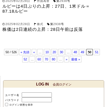
2025年02月28日
外国為替
第
2938
号
ルピーは4日ぶりの上昇：27日、1米ドル＝
87.18ルピー
2025年02月28日
株式
第
2938
号
株価は2日連続の上昇：28日午前は反落
50 / 526
« 先頭
«
...
10
20
30
...
48
49
50
51
52
...
60
70
80
...
»
最後 »
LOG IN
会員ログイン
ユーザー名
パスワード
ログイン状態を保存