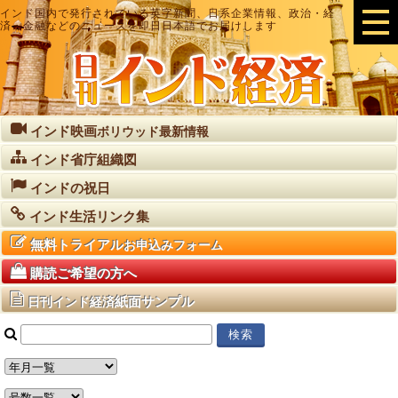
インド国内で発行されている英字新聞、日系企業情報、政治・経
済・金融などのニュースを即日日本語でお届けします
インド映画
ボリウッド最新情報
インド省庁組織図
インドの祝日
インド生活リンク集
無料トライアル
お申込みフォーム
購読ご希望の方へ
紙面サンプル
日刊インド経済