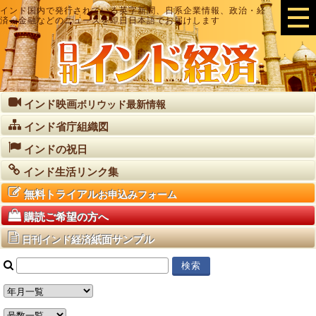
インド国内で発行されている英字新聞、日系企業情報、政治・経
済・金融などのニュースを即日日本語でお届けします
インド映画
ボリウッド最新情報
インド省庁組織図
インドの祝日
インド生活リンク集
無料トライアル
お申込みフォーム
購読ご希望の方へ
紙面サンプル
日刊インド経済