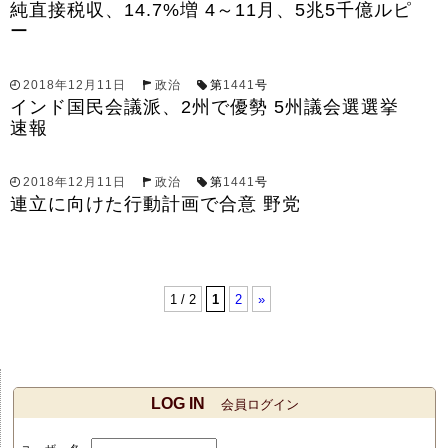
純直接税収、14.7%増 4～11月、5兆5千億ルピ
ー
2018年12月11日
政治
第
1441
号
インド国民会議派、2州で優勢 5州議会選選挙
速報
2018年12月11日
政治
第
1441
号
連立に向けた行動計画で合意 野党
1 / 2
1
2
»
LOG IN
会員ログイン