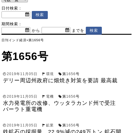
日付検索：
期間検索：
から
までを
日刊インド経済
>
第1656号
第1656号
2019年11月05日
環境
第
1656
号
デリー周辺州政府に畑焼き対策を要請 最高裁
2019年11月05日
電機
第
1656
号
水力発電所の改修、ウッタラカンド州で受注
バーラト重電機
2019年11月05日
鉱業
第
1656
号
鉄鉱石の採掘量、22.9%減の249万トン 鉱石開