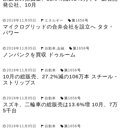
発公社、10月
2019年11月05日
エネルギー
第
1656
号
マイクログリッドの合弁会社を設立へ タタ・
パワー
2019年11月05日
自動車
,
金融
第
1656
号
ノンバンクを買収 ドゥルーム
2019年11月05日
自動車
第
1656
号
10月の総販売、27.2%減の106万本 スチール・
ストリップス
2019年11月05日
自動車
第
1656
号
スズキ、二輪車の総販売は13.6%増 10月、7万
5千台
2019年11月05日
自動車
第
1656
号