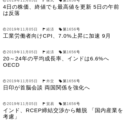
2019年11月05日
株式
第
1656
号
4日の株価、終値でも最高値を更新 5日の午前
は反落
2019年11月05日
経済
第
1656
号
工業労働者向けCPI、7.0%上昇に加速 9月
2019年11月05日
経済
第
1656
号
20～24年の平均成長率、インドは6.6%へ
OECD
2019年11月05日
外交
第
1656
号
日印が首脳会談 両国関係を強化へ
2019年11月05日
貿易
第
1656
号
インド、RCEP締結交渉から離脱 「国内産業を
考慮」