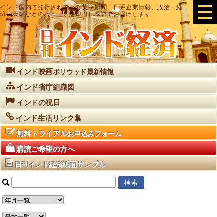
インド国内で発行されている英字新聞、日系企業情報、政治・経
済・金融などのニュースを即日日本語でお届けします
インド映画
ボリウッド最新情報
インド省庁組織図
インドの祝日
インド生活リンク集
無料トライアル
お申込みフォーム
購読ご希望の方へ
紙面サンプル
日刊インド経済