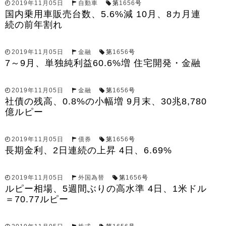
2019年11月05日
自動車
第
1656
号
国内乗用車販売台数、5.6%減 10月、8カ月連
続の前年割れ
2019年11月05日
金融
第
1656
号
7～9月、単独純利益60.6%増 住宅開発・金融
2019年11月05日
金融
第
1656
号
社債の残高、0.8%の小幅増 9月末、30兆8,780
億ルピー
2019年11月05日
債券
第
1656
号
長期金利、2日連続の上昇 4日、6.69%
2019年11月05日
外国為替
第
1656
号
ルピー相場、5週間ぶりの高水準 4日、1米ドル
＝70.77ルピー