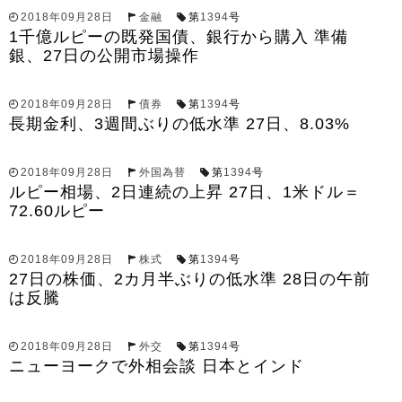
2018年09月28日
金融
第
1394
号
1千億ルピーの既発国債、銀行から購入 準備
銀、27日の公開市場操作
2018年09月28日
債券
第
1394
号
長期金利、3週間ぶりの低水準 27日、8.03%
2018年09月28日
外国為替
第
1394
号
ルピー相場、2日連続の上昇 27日、1米ドル＝
72.60ルピー
2018年09月28日
株式
第
1394
号
27日の株価、2カ月半ぶりの低水準 28日の午前
は反騰
2018年09月28日
外交
第
1394
号
ニューヨークで外相会談 日本とインド