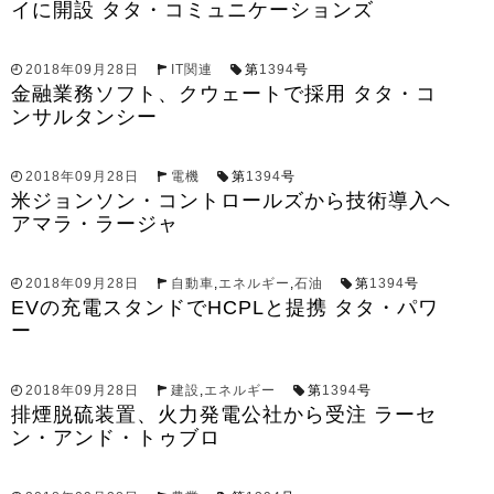
イに開設 タタ・コミュニケーションズ
2018年09月28日
IT関連
第
1394
号
金融業務ソフト、クウェートで採用 タタ・コ
ンサルタンシー
2018年09月28日
電機
第
1394
号
米ジョンソン・コントロールズから技術導入へ
アマラ・ラージャ
2018年09月28日
自動車
,
エネルギー
,
石油
第
1394
号
EVの充電スタンドでHCPLと提携 タタ・パワ
ー
2018年09月28日
建設
,
エネルギー
第
1394
号
排煙脱硫装置、火力発電公社から受注 ラーセ
ン・アンド・トゥブロ