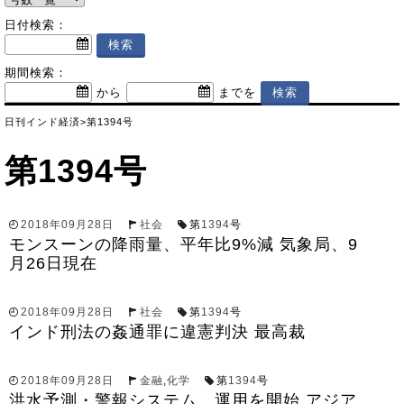
日付検索：
期間検索：
から
までを
日刊インド経済
>
第1394号
第1394号
2018年09月28日
社会
第
1394
号
モンスーンの降雨量、平年比9%減 気象局、9
月26日現在
2018年09月28日
社会
第
1394
号
インド刑法の姦通罪に違憲判決 最高裁
2018年09月28日
金融
,
化学
第
1394
号
洪水予測・警報システム、運用を開始 アジア