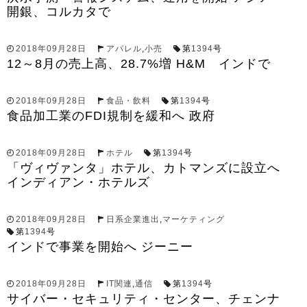
開銀、コルカタで
2018年09月28日
アパレル
,
小売
第
1394
号
12～8月の売上高、28.7%増 H&M インドで
2018年09月28日
食品・飲料
第
1394
号
食品加工業のFDI規制を緩和へ 政府
2018年09月28日
ホテル
第
1394
号
「ヴィヴァンタ」ホテル、カトマンズに設立へ
インディアン・ホテルズ
2018年09月28日
日系企業進出
,
マーケティング
第
1394
号
インドで事業を開始へ ジーニー
2018年09月28日
IT関連
,
通信
第
1394
号
サイバー・セキュリティ・センター、チェンナ