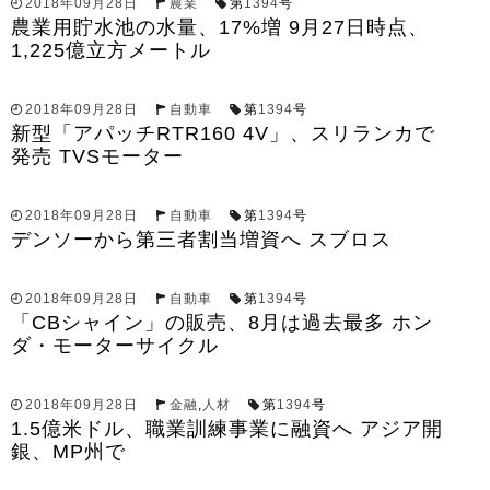
2018年09月28日
農業
第
1394
号
農業用貯水池の水量、17%増 9月27日時点、
1,225億立方メートル
2018年09月28日
自動車
第
1394
号
新型「アパッチRTR160 4V」、スリランカで
発売 TVSモーター
2018年09月28日
自動車
第
1394
号
デンソーから第三者割当増資へ スブロス
2018年09月28日
自動車
第
1394
号
「CBシャイン」の販売、8月は過去最多 ホン
ダ・モーターサイクル
2018年09月28日
金融
,
人材
第
1394
号
1.5億米ドル、職業訓練事業に融資へ アジア開
銀、MP州で