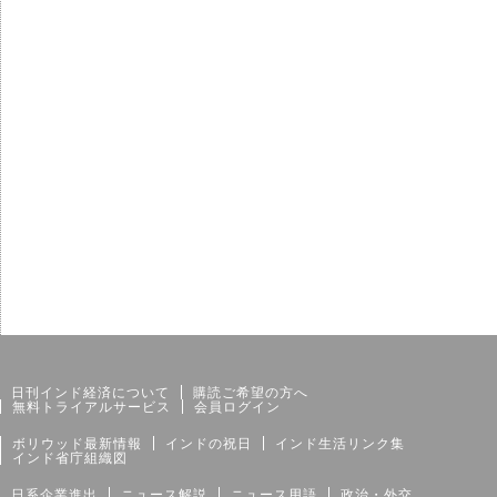
サイトマップ
個人情報保護方針
日刊インド経済について
購読ご希望の方へ
無料トライアルサービス
会員ログイン
ボリウッド最新情報
インドの祝日
インド生活リンク集
インド省庁組織図
日系企業進出
ニュース解説
ニュース用語
政治・外交