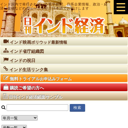
インド国内で発行されている英字新聞、日系企業情報、政治・経
済・金融などのニュースを即日日本語でお届けします
インド映画
ボリウッド最新情報
インド省庁組織図
インドの祝日
インド生活リンク集
無料トライアル
お申込みフォーム
購読ご希望の方へ
紙面サンプル
日刊インド経済