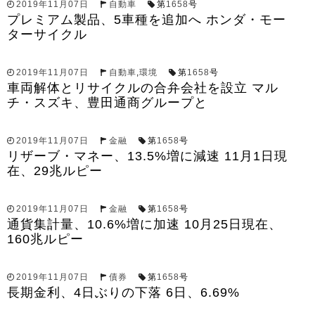
2019年11月07日
自動車
第
1658
号
プレミアム製品、5車種を追加へ ホンダ・モー
ターサイクル
2019年11月07日
自動車
,
環境
第
1658
号
車両解体とリサイクルの合弁会社を設立 マル
チ・スズキ、豊田通商グループと
2019年11月07日
金融
第
1658
号
リザーブ・マネー、13.5%増に減速 11月1日現
在、29兆ルピー
2019年11月07日
金融
第
1658
号
通貨集計量、10.6%増に加速 10月25日現在、
160兆ルピー
2019年11月07日
債券
第
1658
号
長期金利、4日ぶりの下落 6日、6.69%