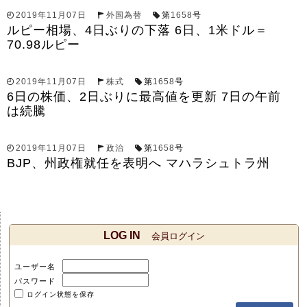
2019年11月07日
外国為替
第
1658
号
ルピー相場、4日ぶりの下落 6日、1米ドル＝
70.98ルピー
2019年11月07日
株式
第
1658
号
6日の株価、2日ぶりに最高値を更新 7日の午前
は続騰
2019年11月07日
政治
第
1658
号
BJP、州政権就任を表明へ マハラシュトラ州
LOG IN
会員ログイン
ユーザー名
パスワード
ログイン状態を保存