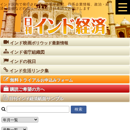
インド国内で発行されている英字新聞、日系企業情報、政治・経
済・金融などのニュースを即日日本語でお届けします
インド映画
ボリウッド最新情報
インド省庁組織図
インドの祝日
インド生活リンク集
無料トライアル
お申込みフォーム
購読ご希望の方へ
紙面サンプル
日刊インド経済