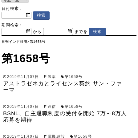
日付検索：
期間検索：
から
までを
日刊インド経済
>
第1658号
第1658号
2019年11月07日
製薬
第
1658
号
アストラゼネカとライセンス契約 サン・ファ
ーマ
2019年11月07日
通信
第
1658
号
BSNL、自主退職制度の受付を開始 7万～8万人
応募を期待
2019年11月07日
電機
,
建設
第
1658
号