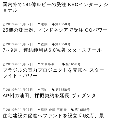
国内外で181億ルピーの受注 KECインターナシ
ョナル
2019年11月07日
電機
第
1658
号
25機の変圧器、インドネシアで受注 CGパワー
2019年11月07日
鉄鋼
第
1658
号
7～9月、連結純利益6.0%増 タタ・スチール
2019年11月07日
エネルギー
第
1658
号
ブラジルの電力プロジェクトを売却へ スター
ライト・パワー
2019年11月07日
石油
第
1658
号
AP州の油田、採掘契約を延長 ヴェダンタ
2019年11月07日
経済
,
金融
,
不動産
第
1658
号
住宅建設の促進へファンドを設立 印政府、景