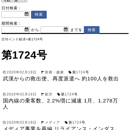
日付検索：
期間検索：
から
までを
日刊インド経済
>
第1724号
第1724号
2020年02月19日
医療・健康
第
1724
号
武漢からの救出便、再度派遣へ 約100人を救出
2020年02月19日
航空
第
1724
号
国内線の乗客数、2.2%増に減速 1月、1,278万
人
2020年02月19日
メディア
第
1724
号
メディア事業を再編 リライアンス・インダス