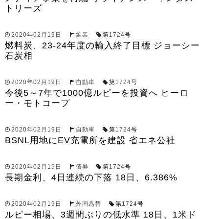
トリーズ
2020年02月19日
鉱業
第
1724
号
燃料炭、23-24年度の輸入終了目標 ジョーシー
石炭相
2020年02月19日
自動車
第
1724
号
今後5～7年で1000億ルピーを投資へ ヒーロ
ー・モトコープ
2020年02月19日
自動車
第
1724
号
BSNL用地にEV充電所を建設 省エネ公社
2020年02月19日
債券
第
1724
号
長期金利、4日連続の下落 18日、6.386%
2020年02月19日
外国為替
第
1724
号
ルピー相場、3週間ぶりの低水準 18日、1米ド