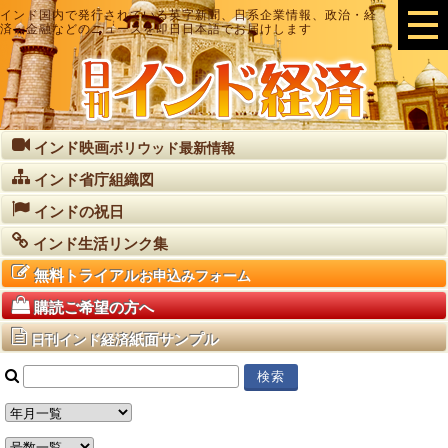
インド国内で発行されている英字新聞、日系企業情報、政治・経
済・金融などのニュースを即日日本語でお届けします
インド映画
ボリウッド最新情報
インド省庁組織図
インドの祝日
インド生活リンク集
無料トライアル
お申込みフォーム
購読ご希望の方へ
紙面サンプル
日刊インド経済