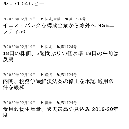
ル＝71.54ルピー
2020年02月19日
株式
,
金融
第
1724
号
イエス・バンクを構成企業から除外へ NSEニ
フティ50
2020年02月19日
株式
第
1724
号
18日の株価、2週間ぶりの低水準 19日の午前は
反騰
2020年02月19日
経済
第
1724
号
内閣、税務争議解決法案の修正を承認 適用条
件を緩和
2020年02月19日
農業
第
1724
号
食用穀物生産量、過去最高の見込み 2019-20年
度